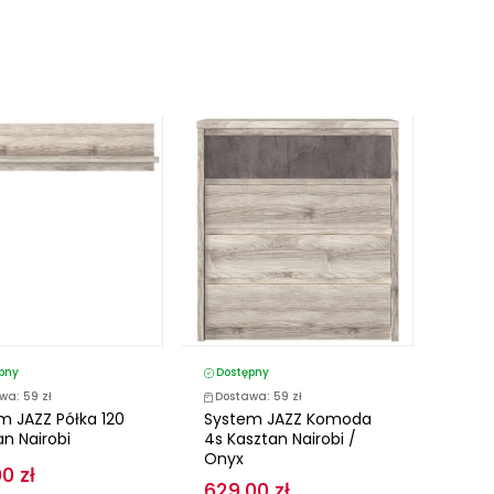
pny
Dostępny
wa: 59 zł
Dostawa: 59 zł
m JAZZ Półka 120
System JAZZ Komoda
an Nairobi
4s Kasztan Nairobi /
Onyx
0 zł
629,00 zł