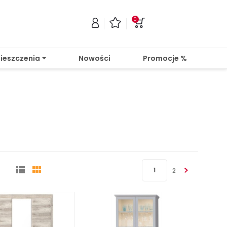
0
ieszczenia
Nowości
Promocje %


1
2