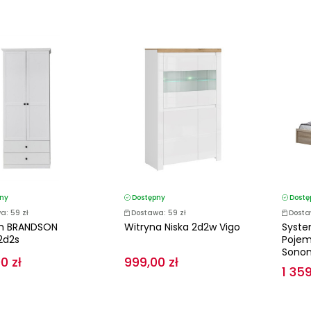
ny
Dostępny
Dostę
a: 59 zł
Dostawa: 59 zł
Dosta
m BRANDSON
Witryna Niska 2d2w Vigo
Syste
2d2s
Pojem
Sono
0 zł
999,00 zł
1 359