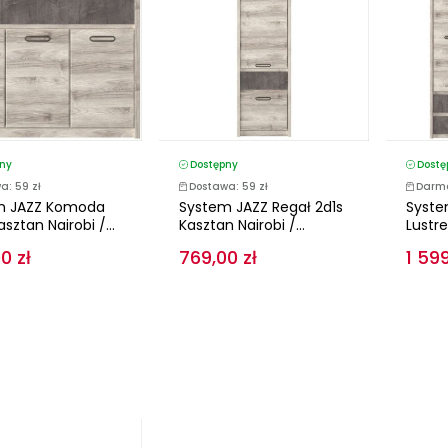
ny
Dostępny
Dostę
a: 59 zł
Dostawa: 59 zł
Darm
m JAZZ Komoda
System JAZZ Regał 2d1s
Syste
sztan Nairobi /...
Kasztan Nairobi /...
Lustr
0 zł
769,00 zł
1 599