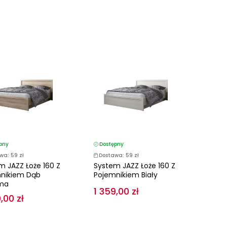
pny
Dostępny
wa: 59 zł
Dostawa: 59 zł
m JAZZ Łoże 160 Z
System JAZZ Łoże 160 Z
nikiem Dąb
Pojemnikiem Biały
ma
1 359,00 zł
,00 zł