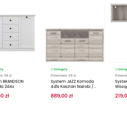
ny
Dostępny
Dostę
a: 59 zł
Dostawa: 59 zł
Dosta
m BRANDSON
System JAZZ Komoda
Syste
a 2d4s
4d1s Kasztan Nairobi /...
Wisząc
0 zł
889,00 zł
219,0