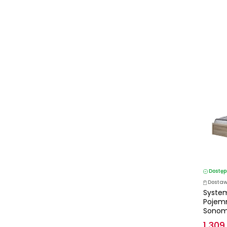
Dostęp
Dostaw
System
Pojem
Sono
1 309