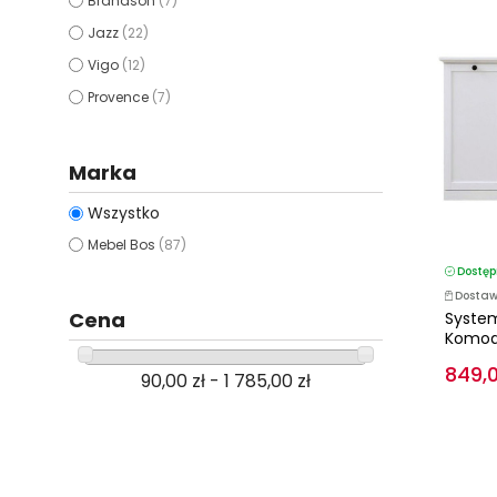
Brandson
(7)
Jazz
(22)
Vigo
(12)
Provence
(7)
Marka
Wszystko
Mebel Bos
(87)
Dostęp
Dostaw
Cena
Syste
Komod
849,0
90,00 zł - 1 785,00 zł