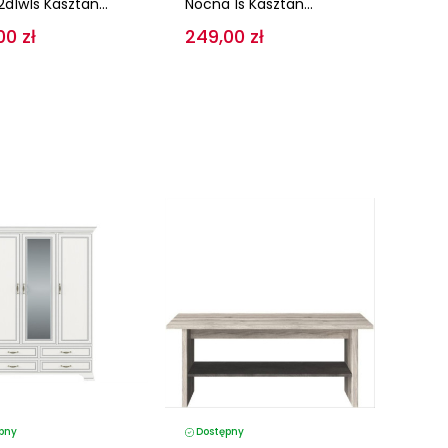
2d1w1s Kasztan...
Nocna 1s Kasztan...
00 zł
249,00 zł
pny
Dostępny