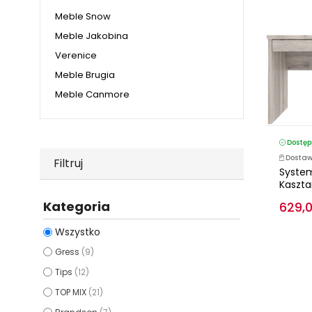
Meble Snow
Meble Jakobina
Verenice
Meble Brugia
Meble Canmore
Dostęp
Dostaw
Filtruj
System
Kasztan
Kategoria
629,0
Wszystko
Gress
(9)
Tips
(12)
TOP MIX
(21)