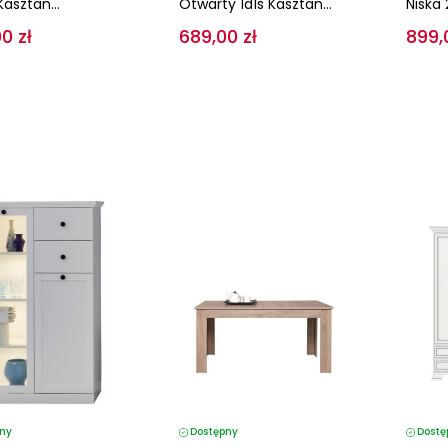
Kasztan...
Otwarty 1d1s Kasztan...
Niska 
0 zł
689,00 zł
899,
ny
Dostępny
Dostę