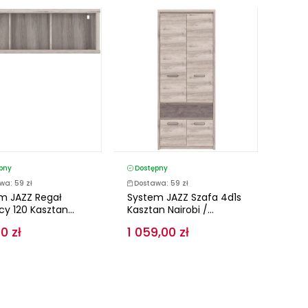
pny
Dostępny
wa: 59 zł
Dostawa: 59 zł
m JAZZ Regał
System JAZZ Szafa 4d1s
y 120 Kasztan...
Kasztan Nairobi /...
0 zł
1 059,00 zł