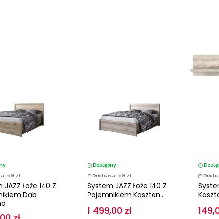
ny
Dostępny
Dostę
a: 59 zł
Dostawa: 59 zł
Dosta
 JAZZ Łoże 140 Z
System JAZZ Łoże 140 Z
Syste
nikiem Dąb
Pojemnikiem Kasztan...
Kaszt
ma
1 499,00 zł
149,0
,00 zł