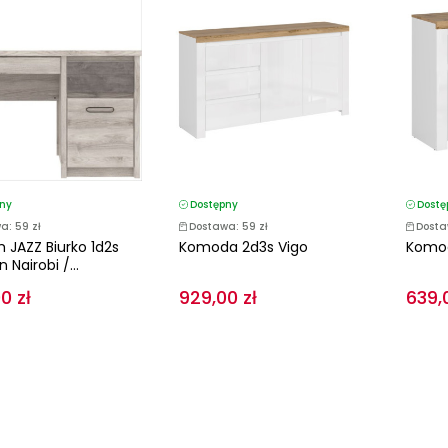
ny
Dostępny
Dostę
a: 59 zł
Dostawa: 59 zł
Dosta
 JAZZ Biurko 1d2s
Komoda 2d3s Vigo
Komod
 Nairobi /...
0 zł
929,00 zł
639,