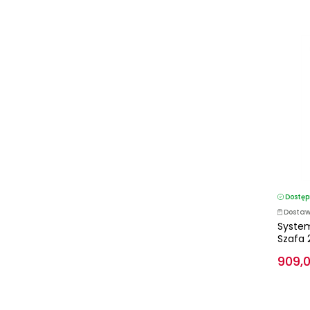
Dostęp
Dostaw
Syste
Szafa 
909,0