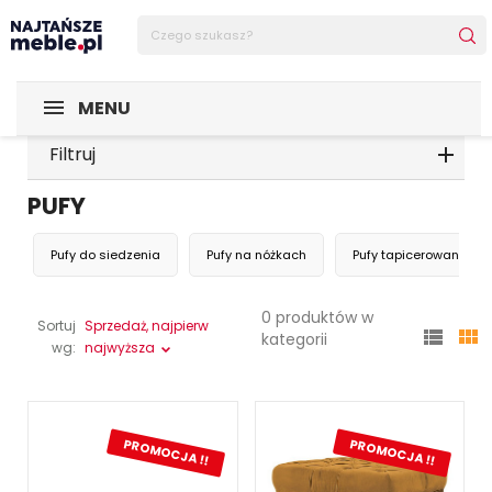
MENU
Filtruj
PUFY
Pufy do siedzenia
Pufy na nóżkach
Pufy tapicerowane
0 produktów w
Sortuj
Sprzedaż, najpierw


kategorii
wg:
najwyższa
PROMOCJA !!
PROMOCJA !!