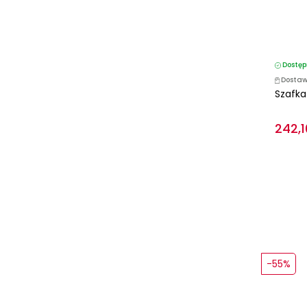
Dostęp
Dostaw
Szafka
242,1
-55%