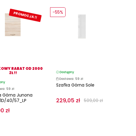
-55%
PROMOCJA !!
OWY RABAT OD 2000
Dostępny
ZŁ !!
Dostawa: 59 zł
pny
Szafka Górna Sole
wa: 59 zł
a Górna Junona
229,05 zł
G1D/40/57_LP
509,00 zł
0 zł