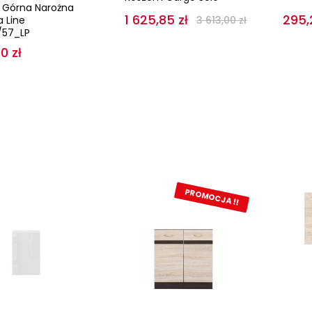
 Górna Narożna
1 625,85 zł
295,
 Line
3 613,00 zł
57_LP
0 zł
PROMOCJA !!