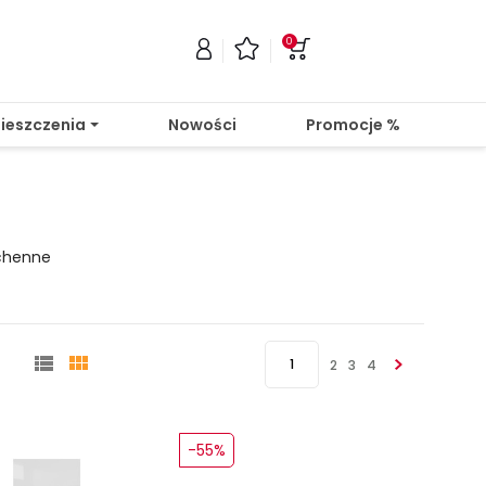
0
ieszczenia
Nowości
Promocje %
uchenne


1
2
3
4
-55%