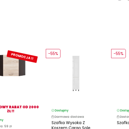
-55%
-55%
PROMOCJA !!
WY RABAT OD 2000
Dostępny
Dostę
ZŁ !!
Darmowa dostawa
Dosta
ny
Szafka Wysoka Z
Szafk
a: 59 zł
Koszem Cargo Sole