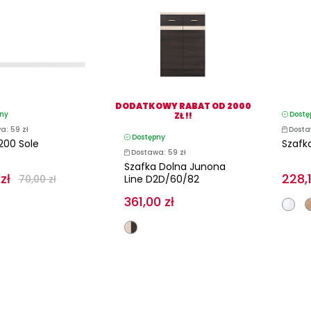
DODATKOWY RABAT OD 2000
ny
Dostę
ZŁ !!
a: 59 zł
Dosta
Dostępny
200 Sole
Szafk
Dostawa: 59 zł
Szafka Dolna Junona
zł
228,1
70,00 zł
Line D2D/60/82
361,00 zł