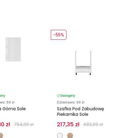
-55%
pny
Dostępny
wa: 59 zł
Dostawa: 59 zł
a Górna Sole
Szafka Pod Zabudowę
Piekarnika Sole
0 zł
217,35 zł
754,00 zł
483,00 zł