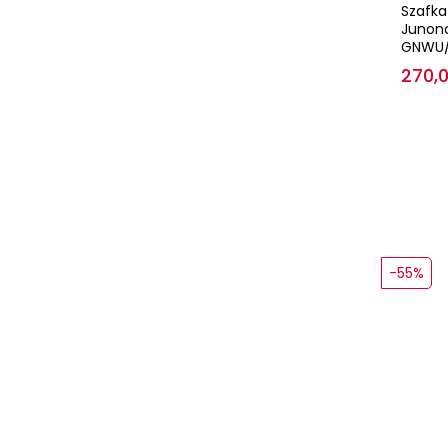
Szafka
Junona
GNWU/
270,0
-55%