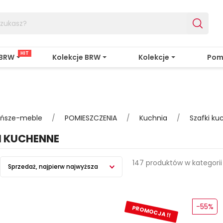
HIT
 BRW
Kolekcje BRW
Kolekcje
Pom
tańsze-meble
POMIESZCZENIA
Kuchnia
Szafki k
I KUCHENNE
147 produktów w kategorii
Sprzedaż, najpierw najwyższa
-55%
PROMOCJA !!