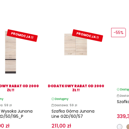
-55%
PROMOCJA !!
PROMOCJA !!
WY RABAT OD 2000
DODATKOWY RABAT OD 2000
Dostę
ZŁ !!
ZŁ !!
Dosta
ny
Dostępny
Szafk
a: 59 zł
Dostawa: 59 zł
a Wysoka Junona
Szafka Górna Junona
339,3
2D/50/195_P
Line G2D/60/57
0 zł
211,00 zł