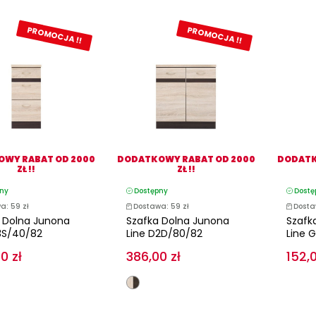
PROMOCJA !!
PROMOCJA !!
WY RABAT OD 2000
DODATKOWY RABAT OD 2000
DODATK
ZŁ !!
ZŁ !!
ny
Dostępny
Dostę
a: 59 zł
Dostawa: 59 zł
Dosta
 Dolna Junona
Szafka Dolna Junona
Szafk
3S/40/82
Line D2D/80/82
Line 
0 zł
386,00 zł
152,0