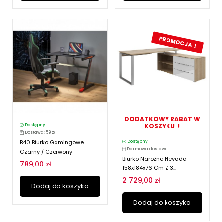
PROMOCJA !
DODATKOWY RABAT W
KOSZYKU !
Dostępny
Dostawa: 59 zł
B40 Biurko Gamingowe
Dostępny
Darmowa dostawa
Czarny / Czerwony
Biurko Narożne Nevada
789,00 zł
158x184x76 Cm Z 3...
2 729,00 zł
Dodaj do koszyka
Dodaj do koszyka