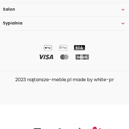
Salon

Sypialnia

2023 najtansze-meble.pl made by white-pr
0