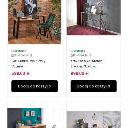
Dostępny
Dostępny
Dostawa: 59 zł
Dostawa: 59 zł
B36 Biurko Dąb Złoty /
KN5 Kosolka, Stelaż -
Czarny
Srebrny, Szkło -...
599,00 zł
999,00 zł
Dodaj do koszyka
Dodaj do koszyka