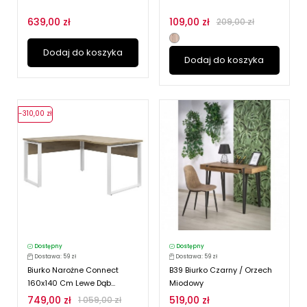
639,00 zł
109,00 zł
209,00 zł
Dodaj do koszyka
Dodaj do koszyka
-310,00 zł
Dostępny
Dostępny
Dostawa: 59 zł
Dostawa: 59 zł
Biurko Narożne Connect
B39 Biurko Czarny / Orzech
160x140 Cm Lewe Dąb...
Miodowy
749,00 zł
519,00 zł
1 059,00 zł