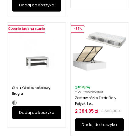
Dodaj do koszyka
Obecnie brak na stanie
-35%
Stolik Okolicznościowy
Dostępny
Darmowa dostawa
Brugia
Zestaw Łóżko Tetrix Biały
Połysk Ze...
2 384,85 zł
3 669,00 zł
Dodaj do koszyka
Dodaj do koszyka