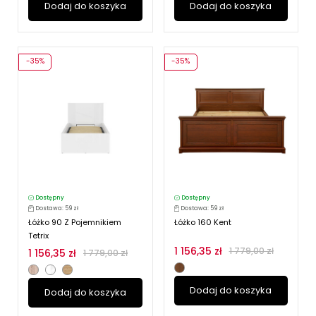
Dodaj do koszyka
Dodaj do koszyka
-35%
-35%
Dostępny
Dostępny
Dostawa: 59 zł
Dostawa: 59 zł
Łóżko 90 Z Pojemnikiem
Łóżko 160 Kent
Tetrix
1 156,35 zł
1 779,00 zł
1 156,35 zł
1 779,00 zł
Dodaj do koszyka
Dodaj do koszyka