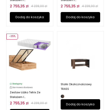
Stelażem I...
Stelażem I...
2 755,35 zł
2 755,35 zł
4 239,00 zł
4 239,00 zł
Dodaj do koszyka
Dodaj do koszyka
-35%
Stolik Okolicznościowy
Dostępny
Darmowa dostawa
TRASS
Zestaw Łóżko Tetrix Ze
Stelażem I...
2 755,35 zł
4 239,00 zł
Dodaj do koszyka