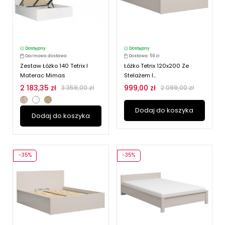
Dostępny
Dostępny
Darmowa dostawa
Dostawa: 59 zł
Zestaw Łóżko 140 Tetrix I
Łóżko Tetrix 120x200 Ze
Materac Mimas
Stelażem I...
2 183,35 zł
999,00 zł
3 359,00 zł
2 099,00 zł
Dodaj do koszyka
Dodaj do koszyka
-35%
-35%