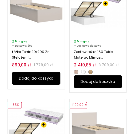
Dostępny
Dostępny
Dostawa: 59 zł
Darmowa dostawa
Łóżko Tetrix 90x200 Ze
Zestaw Łóżko 160 Tetrix I
Stelażem I...
Materac Mimas...
899,00 zł
2 410,85 zł
1 779,00 zł
3 709,00 zł
Dodaj do koszyka
Dodaj do koszyka
-35%
-1 100,00 zł