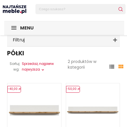
MENU
Filtruj
PÓŁKI
2 produktów w
Sortuj
Sprzedaż, najpierw


kategorii
wg:
najwyższa
-40,00 zł
-50,00 zł