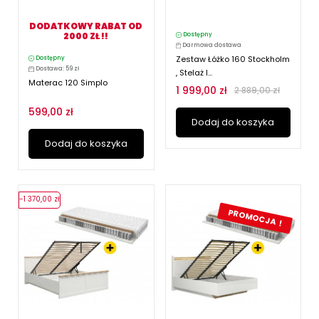
DODATKOWY RABAT OD
2000 ZŁ !!
Dostępny
Darmowa dostawa
Zestaw Łóżko 160 Stockholm
Dostępny
Dostawa: 59 zł
, Stelaż I...
Materac 120 Simplo
1 999,00 zł
2 889,00 zł
599,00 zł
Dodaj do koszyka
Dodaj do koszyka
-1 370,00 zł
PROMOCJA !