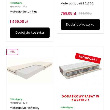
Materac Jadeit 90x200
Dostępny
Dostawa: 59 zł
Materac Sułtan Plus
759,05 zł
799,00 zł
1 499,00 zł
Dodaj do koszyka
Dodaj do koszyka
-5%
PROMOCJA !
DODATKOWY RABAT W
KOSZYKU !
Dostępny
Dostawa: 59 zł
Materac M1 Piankowy
Dostępny