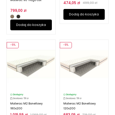
Materac 90 Tiago Lux
474,05 zł
499,00 zł
799,00 zł
Dodaj do koszyka
Dodaj do koszyka
-5%
-5%
Dostępny
Dostępny
Dostawa: 59 zł
Dostawa: 59 zł
Materac M2 Bonellowy
Materac M2 Bonellowy
180x200
120x200
1 015,55 zł
683,05 zł
1 069,00 zł
719,00 zł