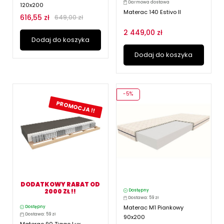
Darmowa dostawa
120x200
Materac 140 Estivo II
616,55 zł
649,00 zł
2 449,00 zł
Dodaj do koszyka
Dodaj do koszyka
-5%
PROMOCJA !!
DODATKOWY RABAT OD
2000 ZŁ !!
Dostępny
Dostawa: 59 zł
Materac M1 Piankowy
Dostępny
Dostawa: 59 zł
90x200