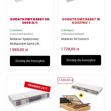
DODATKOWY RABAT OD
DODATKOWY RABAT W
2000 ZŁ !!
KOSZYKU !
Dostępny
Dostępny
Darmowa dostawa
Darmowa dostawa
Materac Sprężynowy
Materac 90 Estivo II
Multipocket Spine Lift...
1 729,00 zł
1 999,00 zł
Dodaj do koszyka
Dodaj do koszyka
-1 500,00 zł
PROMOCJA !!