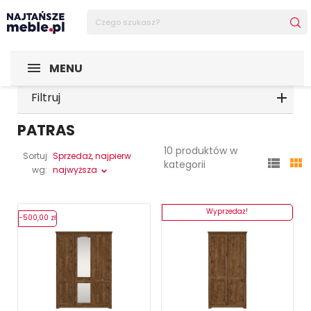
MENU
Filtruj
PATRAS
10 produktów w
Sortuj
Sprzedaż, najpierw


kategorii
wg:
najwyższa
Wyprzedaż!
-500,00 zł