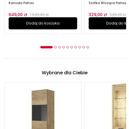
Komoda Patras
Szafka Wisząca Patras
649,00 zł
329,00 zł
1 049,00 zł
349,00 zł
Dodaj do koszyka
Dodaj do k
Wybrane dla Ciebie