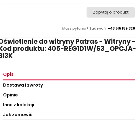
Zapytaj o produkt
Masz pytania? Zadzwoń:
+48 515 159 329
Oświetlenie do witryny Patras - Witryny -
Kod produktu: 405-REG1D1W/63_OPCJA-
BI3K
Opis
Dostawa i zwroty
Opinie
Inne z kolekcji
Jak zamówić