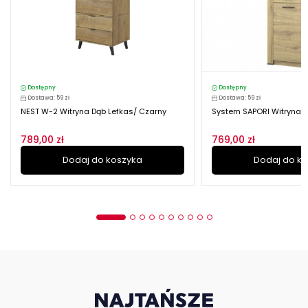
Dostępny
Dostępny
Dostawa: 59 zł
Dostawa: 59 zł
NEST W-2 Witryna Dąb Lefkas/ Czarny
System SAPORI Witryna 1
789,00 zł
769,00 zł
Dodaj do koszyka
Dodaj do k