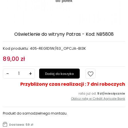
Oświetlenie do witryny Patras - Kod: NB5808
Kod produktu: 405-REG1D1W/63_OPCJA-BI3K
89,00 zł
favorite_border
Dodaj do koszyka
Przybliżony czas realizacji : 7 dni roboczych
rata już od:
9 zł/miesięcznie
Oblicz ratę w Crédit Agricole Bank
Produkt do samodzielnego montażu.
Dostawa: 59 zł