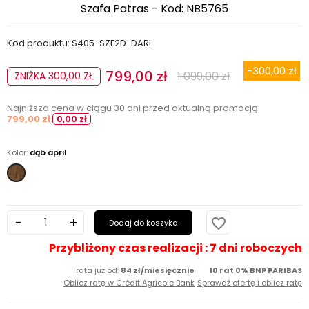
Szafa Patras - Kod: NB5765
Kod produktu: S405-SZF2D-DARL
-300,00 zł
799,00 zł
1 099,00 zł
ZNIŻKA 300,00 ZŁ
Najniższa cena w ciągu 30 dni przed aktualną promocją:
799,00 zł
0,00 zł
Kolor:
dąb april
dąb
april
favorite_border
Dodaj do koszyka
Przybliżony czas realizacji : 7 dni roboczych
rata już od:
84 zł/miesięcznie
10 rat 0% BNP PARIBAS
Oblicz ratę w Crédit Agricole Bank
Sprawdź ofertę i oblicz ratę