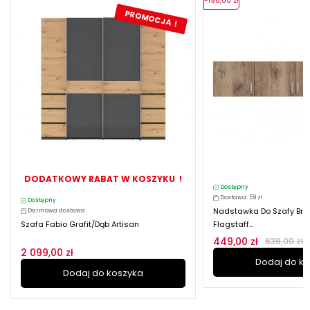
-190,00 zł
PROMOCJA !
DODATKOWY RABAT W KOSZYKU !
Dostępny
Dostawa: 59 zł
Dostępny
Nadstawka Do Szafy Bra
Darmowa dostawa
Szafa Fabio Grafit/dąb Artisan
Flagstaff...
449,00 zł
639,00 zł
2 099,00 zł
Dodaj do k
Dodaj do koszyka