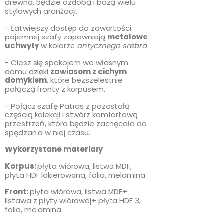
drewna, będzie ozdobą i bazą wielu
stylowych aranżacji.
- Łatwiejszy dostęp do zawartości
pojemnej szafy zapewniają
metalowe
uchwyty
w kolorze
antycznego srebra
.
- Ciesz się spokojem we własnym
domu dzięki
zawiasom z cichym
domykiem
, które bezszelestnie
połączą fronty z korpusem.
- Połącz szafę Patras z pozostałą
częścią kolekcji i stwórz komfortową
przestrzeń, która będzie zachęcała do
spędzania w niej czasu.
Wykorzystane materiały
Korpus:
płyta wiórowa, listwa MDF,
płyta HDF lakierowana, folia, melamina
Front:
płyta wiórowa, listwa MDF+
listawa z płyty wiórowej+ płyta HDF 3,
folia, melamina