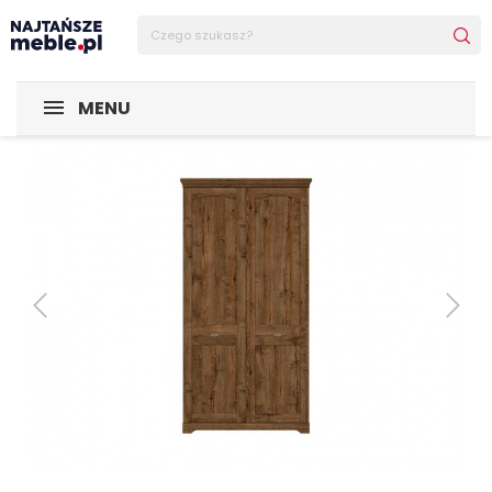
Sklep Najtańsze-meble
MEBLE
Szafy
Szafa Patras
MENU