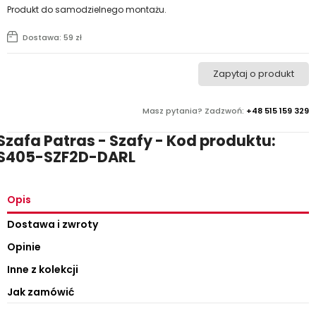
Produkt do samodzielnego montażu.
Dostawa: 59 zł
Zapytaj o produkt
Masz pytania? Zadzwoń:
+48 515 159 329
Szafa Patras - Szafy - Kod produktu:
S405-SZF2D-DARL
Opis
Dostawa i zwroty
Opinie
Inne z kolekcji
Jak zamówić