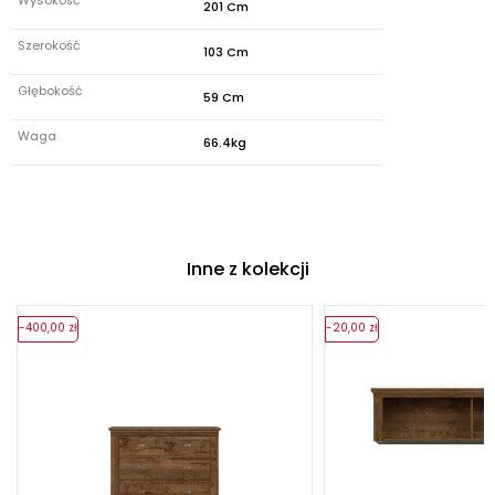
Wysokość
201 Cm
Szerokość
103 Cm
Głębokość
59 Cm
Waga
66.4kg
Inne z kolekcji
-400,00 zł
-20,00 zł