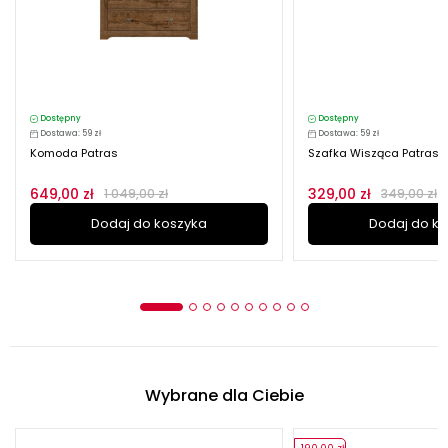
Dostępny
Dostępny
Dostawa: 59 zł
Dostawa: 59 zł
Komoda Patras
Szafka Wisząca Patras
649,00 zł
329,00 zł
1 049,00 zł
349,00 zł
Dodaj do koszyka
Dodaj do k
Wybrane dla Ciebie