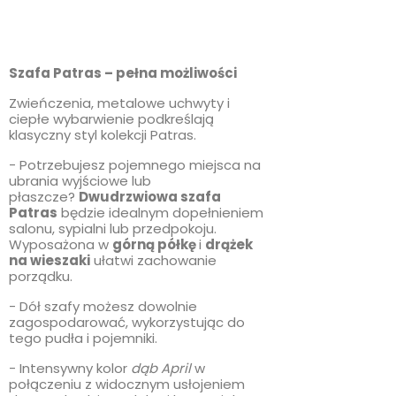
Szafa Patras – pełna możliwości
Zwieńczenia, metalowe uchwyty i
ciepłe wybarwienie podkreślają
klasyczny styl kolekcji Patras.
- Potrzebujesz pojemnego miejsca na
ubrania wyjściowe lub
płaszcze?
Dwudrzwiowa szafa
Patras
będzie idealnym dopełnieniem
salonu, sypialni lub przedpokoju.
Wyposażona w
górną półkę
i
drążek
na wieszaki
ułatwi zachowanie
porządku.
- Dół szafy możesz dowolnie
zagospodarować, wykorzystując do
tego pudła i pojemniki.
- Intensywny kolor
dąb April
w
połączeniu z widocznym usłojeniem