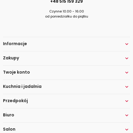
+48 515 159 329
Czynne 10.00 - 16.00
od poniedziałku do piątku
Informacje

Zakupy

Twoje konto

Kuchnia i jadalnia

Przedpokój

Biuro

Salon
