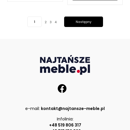
1
Następny
2
3
4
e-mail:
kontakt@najtansze-meble.pl
Infolinia:
+48 519 806 317