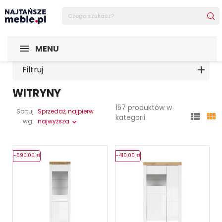
MENU
Filtruj
WITRYNY
157 produktów w
Sortuj
Sprzedaż, najpierw


kategorii
wg:
najwyższa
-590,00 zł
-410,00 zł