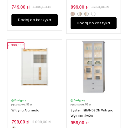
749,00 zł
899,00 zł
1 099,00 zł
1 269,00 zł
Dodaj do koszyka
Dodaj do koszyka
-1 300,00 zł
Dostępny
Dostępny
Dostawa: 59 zł
Dostawa: 59 zł
Witryna Alameda
System BRANDSON Witryna
Wysoka 2w2s
799,00 zł
2 099,00 zł
959,00 zł