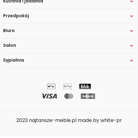
Kuchnia i jadalnia

Przedpokój

Biuro

Salon

Sypialnia

2023 najtansze-meble.pl made by white-pr