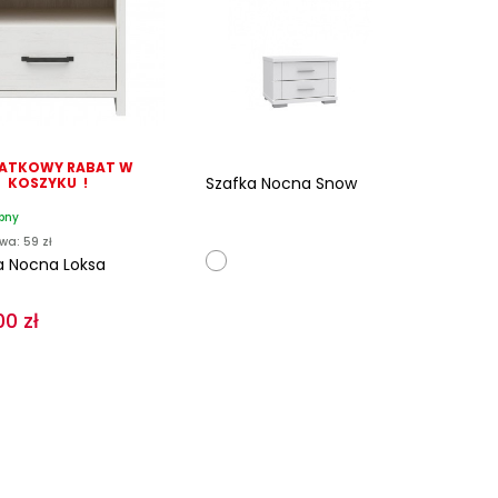
ATKOWY RABAT W
Szafka Nocna Snow
KOSZYKU !
pny
wa: 59 zł
a Nocna Loksa
00 zł