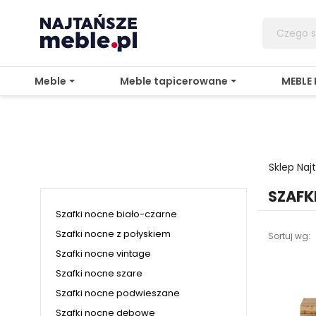
Meble
Meble tapicerowane
MEBLE
Sklep Na
SZAFK
Szafki nocne biało-czarne
Szafki nocne z połyskiem
Sortuj wg:
Szafki nocne vintage
Szafki nocne szare
Szafki nocne podwieszane
Szafki nocne dębowe