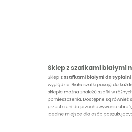
Sklep z szafkami białymi 
Sklep z
szafkami białymi do sypialni
wyglądzie. Białe szafki pasują do każd
sklepie można znaleźć szafki w różny
pomieszczenia. Dostępne są również s
przestrzeni do przechowywania ubrań, 
idealne miejsce dla osób poszukującyc
Białe szafki nocne w skle