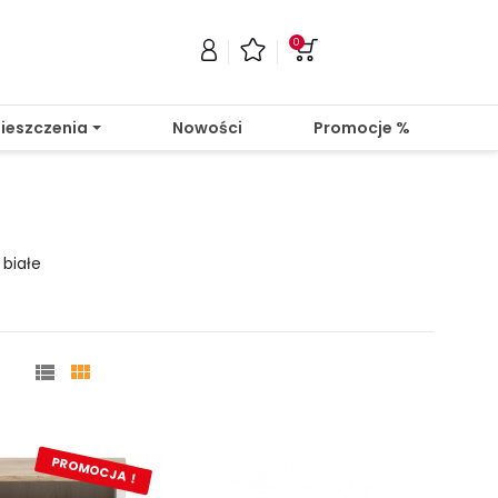
0
ieszczenia
Nowości
Promocje %
 białe


PROMOCJA !