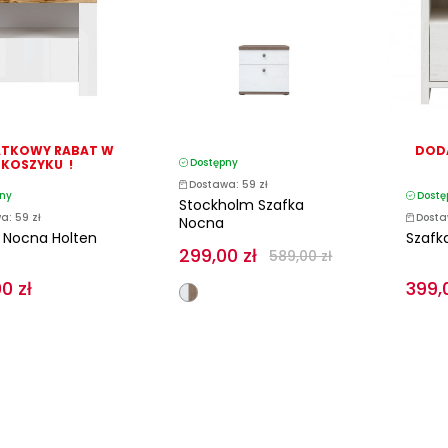
TKOWY RABAT W
DOD
Dostępny
KOSZYKU !
Dostawa: 59 zł
ny
Dostę
Stockholm Szafka
a: 59 zł
Dosta
Nocna
 Nocna Holten
Szafk
299,00 zł
589,00 zł
0 zł
399,