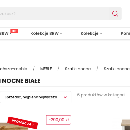
HIT
 BRW
Kolekcje BRW
Kolekcje
Pom
jtańsze-meble
MEBLE
Szafki nocne
Szafki nocne
I NOCNE BIAŁE
6 produktów w kategorii
Sprzedaż, najpierw najwyższa
-290,00 zł
PROMOCJA !