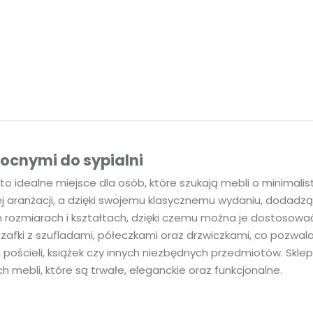
nocnymi do sypialni
to idealne miejsce dla osób, które szukają mebli o minimali
ej aranżacji, a dzięki swojemu klasycznemu wydaniu, dodadzą
ch rozmiarach i kształtach, dzięki czemu można je dostosow
zafki z szufladami, półeczkami oraz drzwiczkami, co pozwal
pościeli, książek czy innych niezbędnych przedmiotów. Skle
h mebli, które są trwałe, eleganckie oraz funkcjonalne.
pie Najtansze-meble.pl