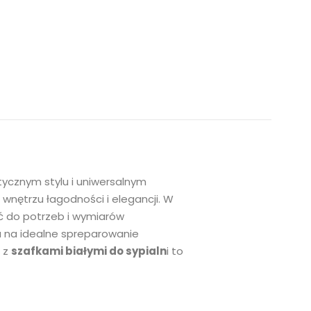
stycznym stylu i uniwersalnym
 wnętrzu łagodności i elegancji. W
ać do potrzeb i wymiarów
a na idealne spreparowanie
p z
szafkami białymi do sypialn
i to