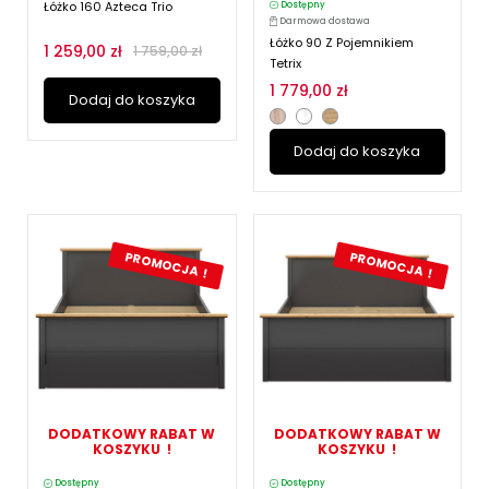
Łóżko 160 Azteca Trio
Dostępny
Darmowa dostawa
Łóżko 90 Z Pojemnikiem
1 259,00 zł
1 759,00 zł
Tetrix
1 779,00 zł
Dodaj do koszyka
Dodaj do koszyka
PROMOCJA !
PROMOCJA !
DODATKOWY RABAT W
DODATKOWY RABAT W
KOSZYKU !
KOSZYKU !
Dostępny
Dostępny