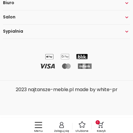
Biuro

Salon

Sypialnia

2023 najtansze-meble.pl made by white-pr
0
Menu
Ulubione
Zaloguj się
Koszyk