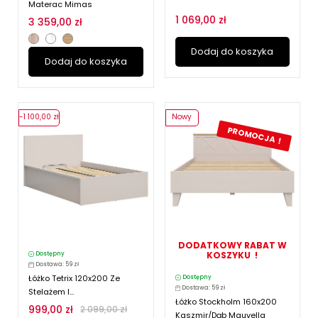
Materac Mimas
1 069,00 zł
3 359,00 zł
Dodaj do koszyka
Dodaj do koszyka
-1 100,00 zł
Nowy
PROMOCJA !
DODATKOWY RABAT W
KOSZYKU !
Dostępny
Dostawa: 59 zł
Łóżko Tetrix 120x200 Ze
Dostępny
Dostawa: 59 zł
Stelażem I...
Łóżko Stockholm 160x200
999,00 zł
2 099,00 zł
Kaszmir/dąb Mauvella