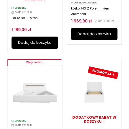
Darmowa dostawa
Łóżko 140 Z Pojemnikiem
Dostępny
Dostawa: 59 zł
Alameda
Łóżko 180 Holten
1 969,00 zł
2 469,00 zł
1 189,00 zł
Dodaj do koszyka
Dodaj do koszyka
Wyprzedaż!
PROMOCJA !
DODATKOWY RABAT W
KOSZYKU !
Dostępny
Dostawa: 59 zł