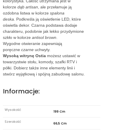
kolorystyka. Całość utrzymana jest w
kolorze
dąb artisan
, ale przełamuje ją
ozdobna listwa w kolorze
spalona
deska.
Podkreśla ją oświetlenie LED, które
oświetla dekor. Czarna podstawa dodaje
charakteru, podobnie jak lekko przydymione
szkło w kolorze
antisol brown
.
Wygodne otwieranie zapewniają
poręczne
czarne
uchwyty.
Wysoką witrynę Ostia
możesz ustawić w
towarzystwie stołu, komody, szafki RTV i
półki. Dobierz także inne elementy linii i
stwórz wyjątkową i spójną zabudowę salonu.
Informacje:
Wysokość
199 Cm
Szerokość
66,5 Cm