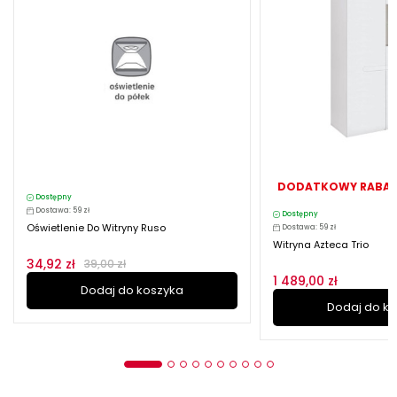
DODATKOWY RABAT
Dostępny
Dostawa: 59 zł
Dostępny
Oświetlenie Do Witryny Ruso
Dostawa: 59 zł
Witryna Azteca Trio
34,92 zł
39,00 zł
1 489,00 zł
Dodaj do koszyka
Dodaj do k