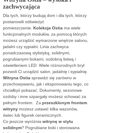
zachwycająca
Dla tych, którzy budują dom i dla tych, którzy
postanowili odświeżyć
pomieszczenie.
Kolekcja Ostia
ma wiele
funkcjonalnych modułów, za pomocą których
możesz urządzić wymarzone wnętrze salonu,
jadalni czy sypialni. Linia zachwyca
ponadczasową stylistyką, solidnymi,
pogrubianymi bokami, ozdobną listwą i
oświetleniem LED. Wiele różnorodnych brył
pozwoli Ci urządzić salon, jadalnię i sypialnię.
Witryna Ostia
sprawdzi się zarówno w
przechowywaniu, jak i eksponowaniu tego, co
chciałbyś pokazać. Dokumenty, sezonowe
ozdoby i inne szpargały możesz schować za
pełnym frontem. Za
przeszklonym frontem
witryny
możesz ustawić kilka wazonów,
świec lub figurek ceramicznych.
Co jeszcze wyróżnia
witrynę w stylu
solidnym
? Pogrubiane boki i stonowana