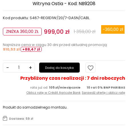
Witryna Ostia - Kod: NB9208
Kod produktu: S467-REG1D1W/20/7-DASN/CABL
-360,00 zł
999,00 zł
1 359,00 zł
ZNIŻKA 360,00 ZŁ
Najniższa cena w ciągu 30 dni przed aktualną promocją:
910,53 zł
+88,47 zł
favorite_border
Dodaj do koszyka
Przybliżony czas realizacji : 7 dni roboczych
rata już od:
105 zł/miesięcznie
10 rat 0% BNP PARIBAS
Oblicz ratę w Crédit Agricole Bank
Sprawdź ofertę i oblicz ratę
Produkt do samodzielnego montażu.
Dostawa: 59 zł