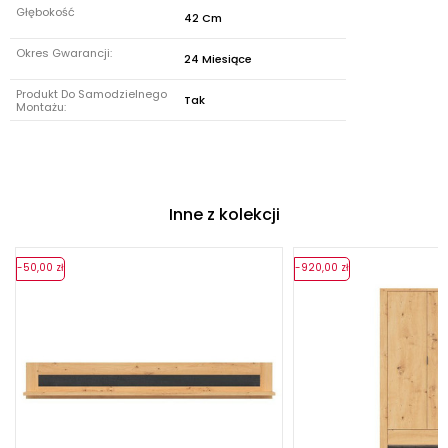
Głębokość
42 Cm
Okres Gwarancji:
24 Miesiące
Produkt Do Samodzielnego
Tak
Montażu:
Inne z kolekcji
-50,00 zł
-920,00 zł