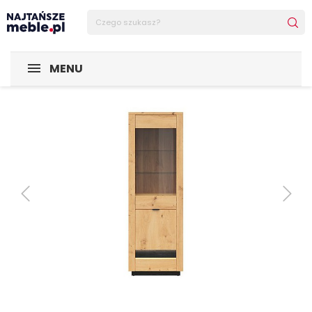
Sklep Najtańsze-meble
MEBLE
Witryny
Witryna Ostia
MENU