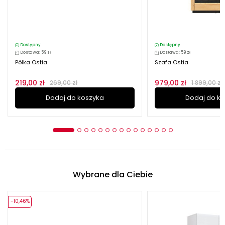
Dostępny
Dostępny
Dostawa: 59 zł
Dostawa: 59 zł
Półka Ostia
Szafa Ostia
219,00 zł
979,00 zł
269,00 zł
1 899,00 zł
Dodaj do koszyka
Dodaj do k
Wybrane dla Ciebie
-10,46%