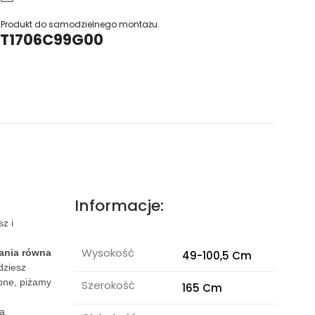
Produkt do samodzielnego montażu.
N/T1706C99G00
Informacje:
z i
Wysokość
ania równa
49-100,5 Cm
dziesz
obne, piżamy
Szerokość
165 Cm
a