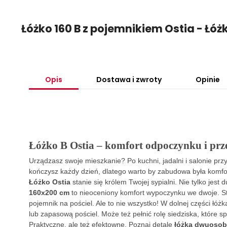
Łóżko 160 B z pojemnikiem Ostia - Ł
Opis
Dostawa i zwroty
Opinie
Łóżko B Ostia – komfort odpoczynku i pr
Urządzasz swoje mieszkanie? Po kuchni, jadalni i salonie przy
kończysz każdy dzień, dlatego warto by zabudowa była komfor
Łóżko Ostia
stanie się królem Twojej sypialni. Nie tylko jest
160x200 cm
to nieoceniony komfort wypoczynku we dwoje. St
pojemnik na pościel. Ale to nie wszystko! W dolnej części łó
lub zapasową pościel. Może też pełnić rolę siedziska, które s
Praktyczne, ale też efektowne. Poznaj detale
łóżka dwuosob