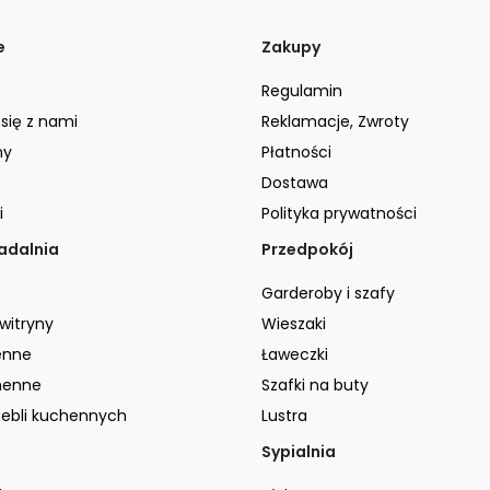
e
Zakupy
Regulamin
 się z nami
Reklamacje, Zwroty
ny
Płatności
Dostawa
i
Polityka prywatności
jadalnia
Przedpokój
Garderoby i szafy
 witryny
Wieszaki
enne
Ławeczki
henne
Szafki na buty
ebli kuchennych
Lustra
Sypialnia