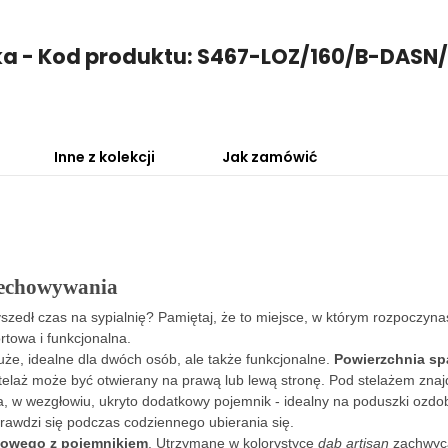
óżka - Kod produktu: S467-LOZ/160/B-DAS
Inne z kolekcji
Jak zamówić
zechowywania
szedł czas na sypialnię? Pamiętaj, że to miejsce, w którym rozpoczynas
towa i funkcjonalna.
 duże, idealne dla dwóch osób, ale także funkcjonalne.
Powierzchnia sp
elaż może być otwierany na prawą lub lewą stronę. Pod stelażem znaj
żka, w wezgłowiu, ukryto dodatkowy pojemnik - idealny na poduszki ozd
prawdzi się podczas codziennego ubierania się.
owego z pojemnikiem
. Utrzymane w kolorystyce
dąb artisan
zachwyc