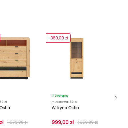
-360,00 zł
-880
Dostępny
D
59 zł
Dostawa: 59 zł
D
Ostia
Witryna Ostia
Wi
zł
999,00 zł
89
1 579,00 zł
1 359,00 zł