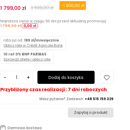
-1 900,00 zł
1 799,00 zł
3 699,00 zł
Najniższa cena w ciągu 30 dni przed aktualną promocją:
1 799,00 zł
0,00 zł
rata już od:
189 zł/miesięcznie
Oblicz ratę w Crédit Agricole Bank
10 rat 0% BNP PARIBAS
Sprawdź ofertę i oblicz ratę
favorite_border
Dodaj do koszyka
Przybliżony czas realizacji : 7 dni roboczych
Masz pytania? Zadzwoń:
+48 515 159 329
Zapytaj o produkt
Darmowa dostawa