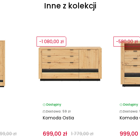
Inne z kolekcji
-1 080,00 zł
-580,00 zł
Dostępny
Dostępny
Dostawa: 59 zł
Dostawa: 
Komoda Ostia
Komoda 
699,00 zł
999,00 
899,00 zł
1 779,00 zł