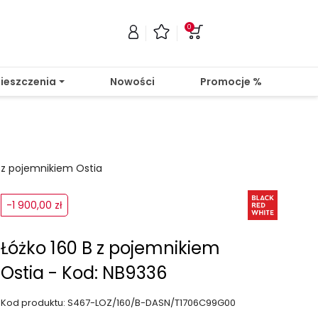
0
ieszczenia
Nowości
Promocje %
B z pojemnikiem Ostia
-1 900,00 zł
Łóżko 160 B z pojemnikiem
Ostia - Kod: NB9336
Kod produktu: S467-LOZ/160/B-DASN/T1706C99G00