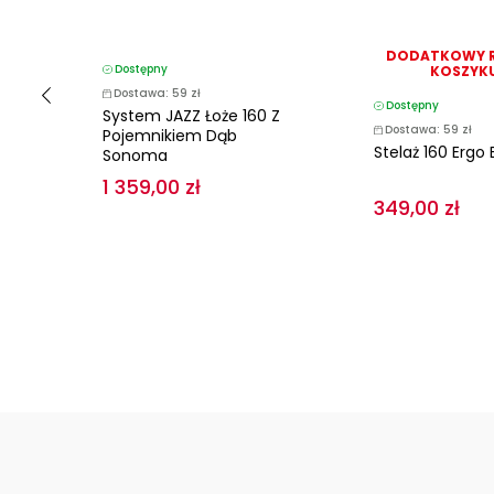
 W
DODATKOWY 
Dostępny
KOSZYKU
Dostawa: 59 zł
Dostępny
System JAZZ Łoże 160 Z
Dostawa: 59 zł
Pojemnikiem Dąb
Stelaż 160 Ergo 
Sonoma
1 359,00 zł
349,00 zł