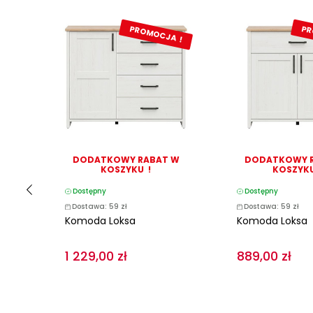
A !
PROMOCJA !
PR
 W
DODATKOWY RABAT W
DODATKOWY 
KOSZYKU !
KOSZYKU
Dostępny
Dostępny
Dostawa: 59 zł
Dostawa: 59 zł
Komoda Loksa
Komoda Loksa
1 229,00 zł
889,00 zł