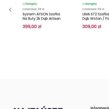
Dostępny
Dostępny
Dostawa: 59 zł
Dostawa: 59 zł
 1s
System AYSON Szafka
LIMA ST2 Szafka
Na Buty 2k Dąb Artisan
Dąb Wotan / Po
399,00 zł
309,00 zł
Informacj