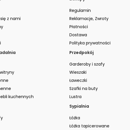
Regulamin
 się z nami
Reklamacje, Zwroty
ny
Płatności
Dostawa
i
Polityka prywatności
jadalnia
Przedpokój
Garderoby i szafy
 witryny
Wieszaki
enne
Ławeczki
henne
Szafki na buty
ebli kuchennych
Lustra
Sypialnia
fy
Łóżka
Łóżka tapicerowane