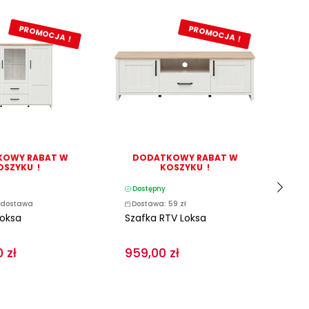
PROMOCJA !
PROMOCJA !
OWY RABAT W
DODATKOWY RABAT W
D
OSZYKU !
KOSZYKU !
Dostępny
D
dostawa
Dostawa: 59 zł
D
Loksa
Szafka RTV Loksa
Sz
 zł
959,00 zł
51