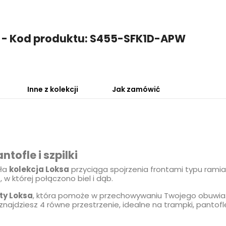
ty - Kod produktu: S455-SFK1D-APW
Inne z kolekcji
Jak zamówić
tofle i szpilki
kła
kolekcja Loksa
przyciąga spojrzenia frontami typu ramia
 której połączono biel i dąb.
ty Loksa
, która pomoże w przechowywaniu Twojego obuwia.
najdziesz 4 równe przestrzenie, idealne na trampki, pantofle, 