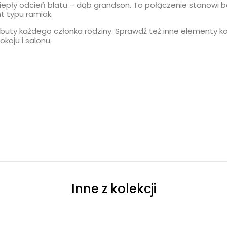
iepły odcień blatu –
dąb grandson
. To połączenie stanowi b
t typu ramiak.
uty każdego członka rodziny. Sprawdź też inne elementy kol
koju i salonu.
Inne z kolekcji