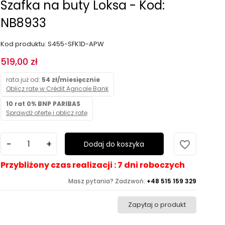
Szafka na buty Loksa - Kod:
NB8933
Kod produktu: S455-SFK1D-APW
519,00 zł
rata już od:
54 zł/miesięcznie
Oblicz ratę w Crédit Agricole Bank
10 rat 0% BNP PARIBAS
Sprawdź ofertę i oblicz ratę
favorite_border
Dodaj do koszyka
Przybliżony czas realizacji : 7 dni roboczych
Masz pytania? Zadzwoń:
+48 515 159 329
Zapytaj o produkt