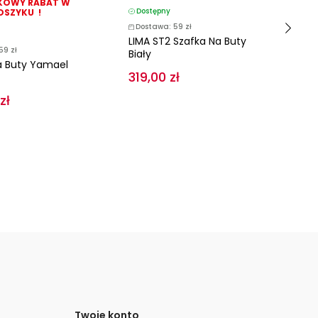
OWY RABAT W
Dostępny
D
OSZYKU !
Dostawa: 59 zł
D
LIMA ST2 Szafka Na Buty
Sz
59 zł
Biały
a Buty Yamael
319,00 zł
34
zł
Twoje konto