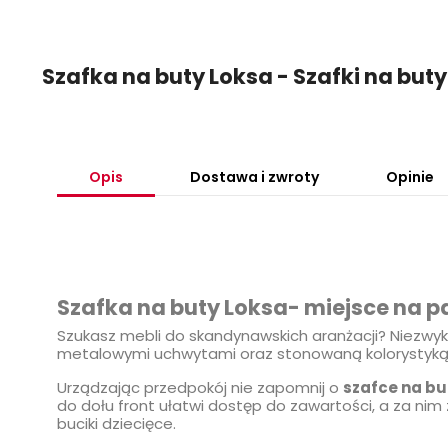
Szafka na buty Loksa - Szafki na bu
Opis
Dostawa i zwroty
Opinie
Szafka na buty Loksa- miejsce na pan
Szukasz mebli do skandynawskich aranżacji? Niezwy
metalowymi uchwytami oraz stonowaną kolorystyką, w
Urządzając przedpokój nie zapomnij o
szafce na bu
do dołu front ułatwi dostęp do zawartości, a za nim z
buciki dziecięce.