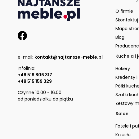
O firmie
Skontaktuj
Mapa stro
Blog
Producenc
Kuchnia i 
e-mail:
kontakt@najtansze-meble.pl
Infolinia:
Hokery
+48 519 806 317
Kredensy i
+48 515 159 329
Półki kuch
Czynne 10.00 - 16.00
Szafki kuc
od poniedziałku do piątku
Zestawy m
Salon
Fotele i pu
Krzesła