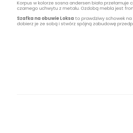
Korpus w kolorze
sosna andersen biała
przełamuje c
czarnego uchwytu z metalu. Ozdobą mebla jest fron
Szafka na obuwie Loksa
to prawdziwy schowek na b
dobierz je ze sobą i stwórz spójną zabudowę przedpo