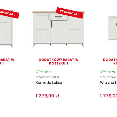
OMOCJA !
PROMOCJA !
RABAT W
DODATKOWY RABAT W
DODATK
 !
KOSZYKU !
K
Dostępny
Dostępny
Dostawa: 59 zł
Darmowa 
Komoda Loksa
Witryna 
1 279,00 zł
1 779,00