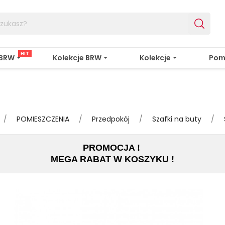
HIT
 BRW
Kolekcje BRW
Kolekcje
Pom
POMIESZCZENIA
Przedpokój
Szafki na buty
PROMOCJA !
MEGA RABAT W KOSZYKU !