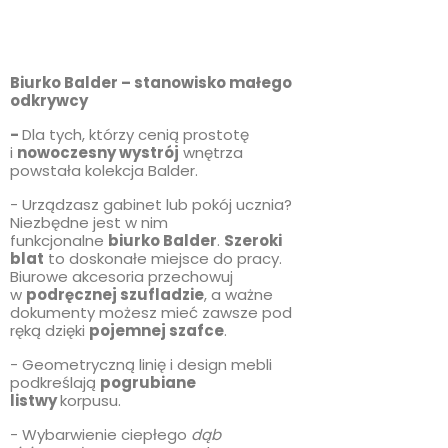
Biurko Balder – stanowisko małego
odkrywcy
-
Dla tych, którzy cenią prostotę
i
nowoczesny wystrój
wnętrza
powstała kolekcja Balder.
- Urządzasz gabinet lub pokój ucznia?
Niezbędne jest w nim
funkcjonalne
biurko Balder
.
Szeroki
blat
to doskonałe miejsce do pracy.
Biurowe akcesoria przechowuj
w
podręcznej szufladzie
, a ważne
dokumenty możesz mieć zawsze pod
ręką dzięki
pojemnej szafce
.
- Geometryczną linię i design mebli
podkreślają
pogrubiane
listwy
korpusu.
- Wybarwienie ciepłego
dąb