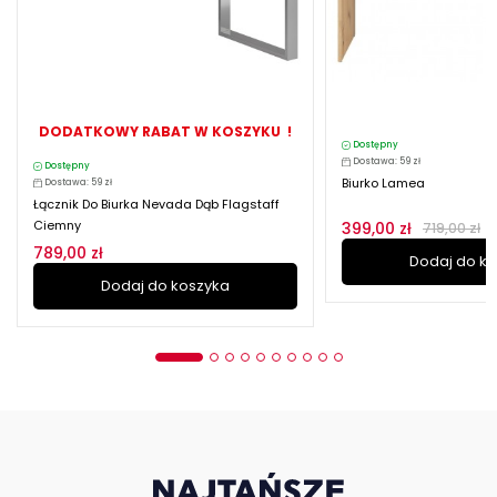
DODATKOWY RABAT W KOSZYKU !
Dostępny
Dostawa: 59 zł
Dostępny
Biurko Lamea
Dostawa: 59 zł
Łącznik Do Biurka Nevada Dąb Flagstaff
Ciemny
399,00 zł
719,00 zł
789,00 zł
Dodaj do k
Dodaj do koszyka