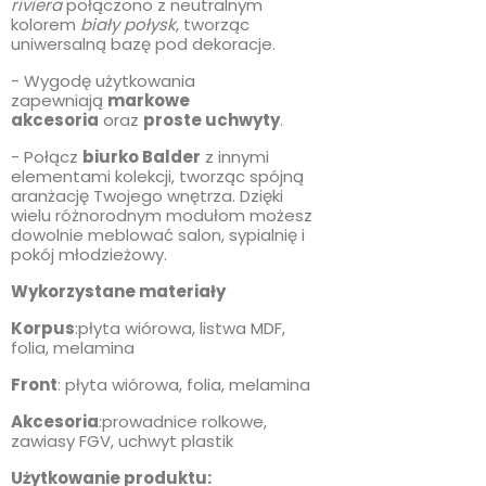
riviera
połączono z neutralnym
kolorem
biały połysk
, tworząc
uniwersalną bazę pod dekoracje.
- Wygodę użytkowania
zapewniają
markowe
akcesoria
oraz
proste uchwyty
.
- Połącz
biurko Balder
z innymi
elementami kolekcji, tworząc spójną
aranżację Twojego wnętrza. Dzięki
wielu różnorodnym modułom możesz
dowolnie meblować salon, sypialnię i
pokój młodzieżowy.
Wykorzystane materiały
Korpus
:płyta wiórowa, listwa MDF,
folia, melamina
Front
: płyta wiórowa, folia, melamina
Akcesoria
:prowadnice rolkowe,
zawiasy FGV, uchwyt plastik
Użytkowanie produktu: