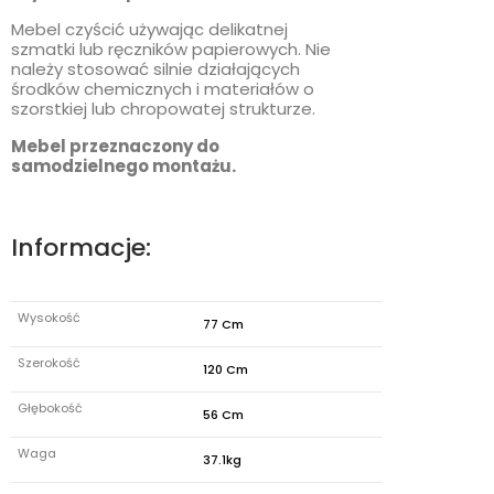
Mebel czyścić używając delikatnej
szmatki lub ręczników papierowych. Nie
należy stosować silnie działających
środków chemicznych i materiałów o
szorstkiej lub chropowatej strukturze.
Mebel przeznaczony do
samodzielnego montażu.
Informacje:
Wysokość
77 Cm
Szerokość
120 Cm
Głębokość
56 Cm
Waga
37.1kg