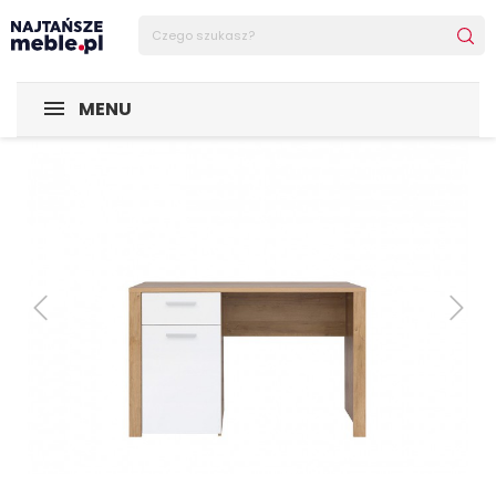
Sklep Najtańsze-meble
POMIESZCZENIA
Pokój młodzież
MENU