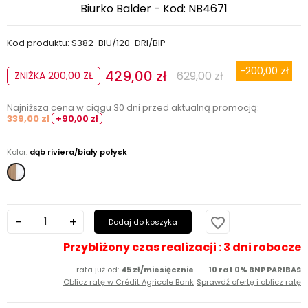
Biurko Balder - Kod: NB4671
Kod produktu: S382-BIU/120-DRI/BIP
-200,00 zł
429,00 zł
629,00 zł
ZNIŻKA 200,00 ZŁ
Najniższa cena w ciągu 30 dni przed aktualną promocją:
339,00 zł
+90,00 zł
Kolor:
dąb riviera/biały połysk
dąb
riviera/biały
połysk
favorite_border
Dodaj do koszyka
Przybliżony czas realizacji : 3 dni robocze
rata już od:
45 zł/miesięcznie
10 rat 0% BNP PARIBAS
Oblicz ratę w Crédit Agricole Bank
Sprawdź ofertę i oblicz ratę