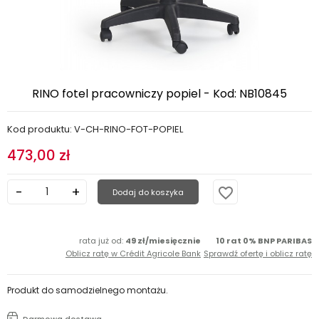
RINO fotel pracowniczy popiel - Kod: NB10845
Kod produktu: V-CH-RINO-FOT-POPIEL
473,00 zł
favorite_border
Dodaj do koszyka
rata już od:
49 zł/miesięcznie
10 rat 0% BNP PARIBAS
Oblicz ratę w Crédit Agricole Bank
Sprawdź ofertę i oblicz ratę
Produkt do samodzielnego montażu.
Darmowa dostawa