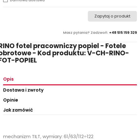
Zapytaj o produkt
Masz pytania? Zadzwoń:
+48 515 159 329
RINO fotel pracowniczy popiel - Fotele
obrotowe - Kod produktu: V-CH-RINO-
FOT-POPIEL
Opis
Dostawa i zwroty
Opinie
Jak zamówić
mechanizm TILT, wymiary: 61/63/112÷122