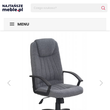
Sklep Najtańsze-meble
POMIESZCZENIA
Pokój młodzież
MENU