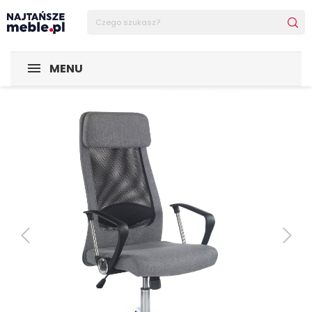
Sklep Najtańsze-meble
POMIESZCZENIA
Pokój młodzież
MENU