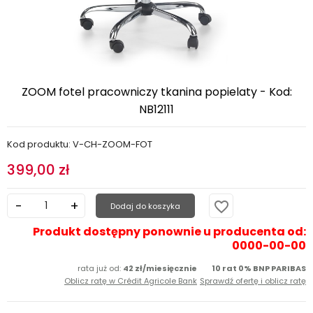
ZOOM fotel pracowniczy tkanina popielaty - Kod:
NB12111
Kod produktu: V-CH-ZOOM-FOT
399,00 zł
favorite_border
Dodaj do koszyka
Produkt dostępny ponownie u producenta od:
0000-00-00
rata już od:
42 zł/miesięcznie
10 rat 0% BNP PARIBAS
Oblicz ratę w Crédit Agricole Bank
Sprawdź ofertę i oblicz ratę