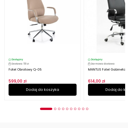
Dostępny
Dostępny
Dostawa: 59 zł
Darmowa dostawa
Fotel Obrotowy Q-05
MANTUS Fotel Gabinetow
599,00 zł
614,00 zł
Dodaj do koszyka
Dodaj do k