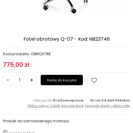
Fotel obrotowy Q-07 - Kod: NB23746
Kod produktu: OBRQ07BE
775,00 zł
favorite_border
Dodaj do koszyka
rata już od:
81 zł/miesięcznie
10 rat 0% BNP PARIBAS
Oblicz ratę w Crédit Agricole Bank
Sprawdź ofertę i oblicz ratę
Produkt do samodzielnego montażu.
Dostawa: 59 zł