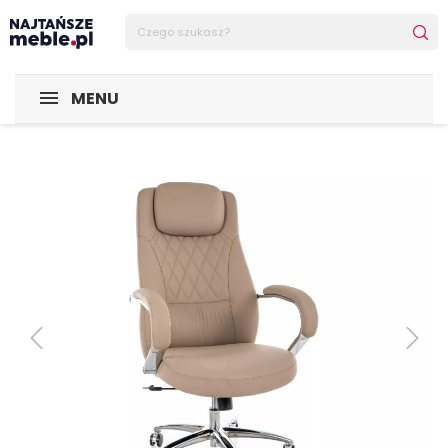
Sklep Najtańsze-meble
POMIESZCZENIA
Biuro
Krzesła
MENU