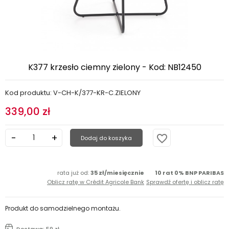
K377 krzesło ciemny zielony - Kod: NB12450
Kod produktu: V-CH-K/377-KR-C.ZIELONY
339,00 zł
favorite_border
Dodaj do koszyka
rata już od:
35 zł/miesięcznie
10 rat 0% BNP PARIBAS
Oblicz ratę w Crédit Agricole Bank
Sprawdź ofertę i oblicz ratę
Produkt do samodzielnego montażu.
Dostawa: 59 zł