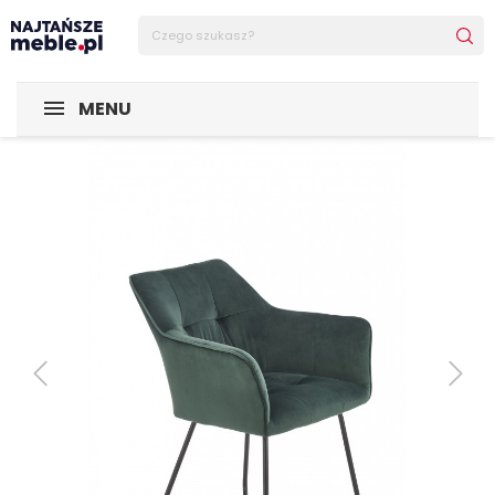
Sklep Najtańsze-meble
MEBLE
Krzesła
Krzesła metal
MENU