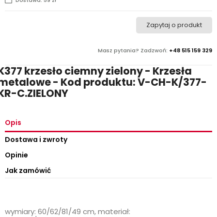
Zapytaj o produkt
Masz pytania? Zadzwoń:
+48 515 159 329
K377 krzesło ciemny zielony - Krzesła
metalowe - Kod produktu: V-CH-K/377-
KR-C.ZIELONY
Opis
Dostawa i zwroty
Opinie
Jak zamówić
wymiary: 60/62/81/49 cm, materiał: