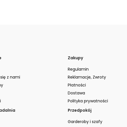
e
Zakupy
Regulamin
 się z nami
Reklamacje, Zwroty
ny
Płatności
Dostawa
i
Polityka prywatności
jadalnia
Przedpokój
Garderoby i szafy