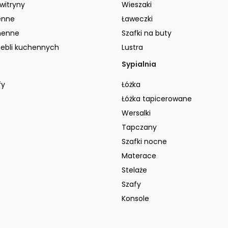
 witryny
Wieszaki
enne
Ławeczki
henne
Szafki na buty
ebli kuchennych
Lustra
Sypialnia
fy
Łóżka
Łóżka tapicerowane
Wersalki
Tapczany
Szafki nocne
Materace
Stelaże
Szafy
Konsole