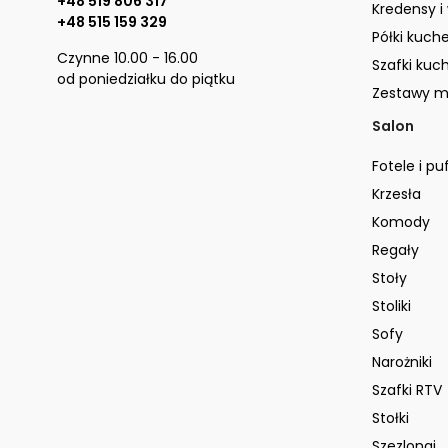
+48 519 806 317
Kredensy i
+48 515 159 329
Półki kuch
Czynne 10.00 - 16.00
Szafki kuc
od poniedziałku do piątku
Zestawy m
Salon
Fotele i pu
Krzesła
Komody
Regały
Stoły
Stoliki
Sofy
Narożniki
Szafki RTV
Stołki
Szezlongi