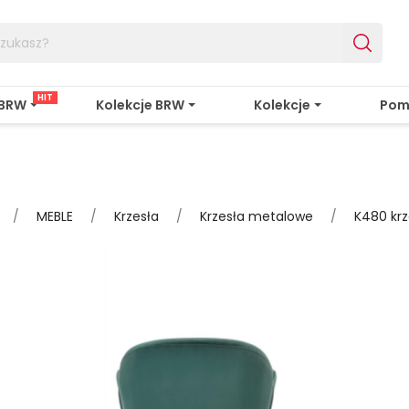
HIT
 BRW
Kolekcje BRW
Kolekcje
Pom
MEBLE
Krzesła
Krzesła metalowe
K480 krz