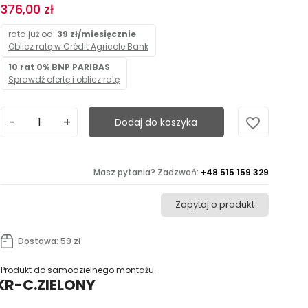
376,00 zł
rata już od:
39 zł/miesięcznie
Oblicz ratę w Crédit Agricole Bank
10 rat 0% BNP PARIBAS
Sprawdź ofertę i oblicz ratę
favorite_border
Dodaj do koszyka
Masz pytania? Zadzwoń:
+48 515 159 329
Zapytaj o produkt
Dostawa: 59 zł
Produkt do samodzielnego montażu.
-KR-C.ZIELONY