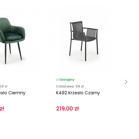
Dostępny
D
59 zł
Dostawa: 59 zł
D
esło Ciemny
K492 Krzesło Czarny
K4
Zie
zł
219,00 zł
18