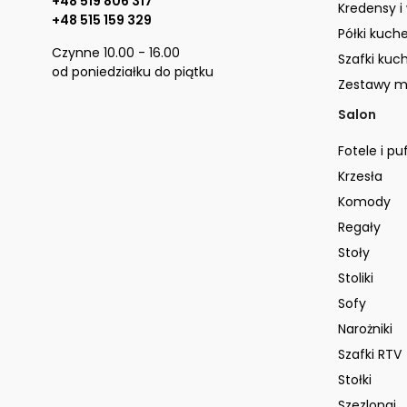
+48 519 806 317
Kredensy i
+48 515 159 329
Półki kuch
Czynne 10.00 - 16.00
Szafki kuc
od poniedziałku do piątku
Zestawy m
Salon
Fotele i pu
Krzesła
Komody
Regały
Stoły
Stoliki
Sofy
Narożniki
Szafki RTV
Stołki
Szezlongi