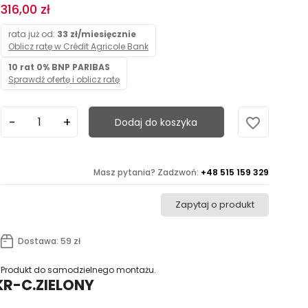
316,00 zł
rata już od:
33 zł/miesięcznie
Oblicz ratę w Crédit Agricole Bank
10 rat 0% BNP PARIBAS
Sprawdź ofertę i oblicz ratę
favorite_border
Dodaj do koszyka
Masz pytania? Zadzwoń:
+48 515 159 329
Zapytaj o produkt
Dostawa: 59 zł
Produkt do samodzielnego montażu.
KR-C.ZIELONY