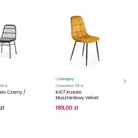
Dostępny
D
59 zł
Dostawa: 59 zł
D
sło Czarny /
K417 Krzesło
K34
Musztardowy Velvet
zł
189,00 zł
22