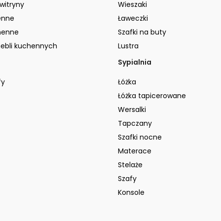
 witryny
Wieszaki
enne
Ławeczki
henne
Szafki na buty
ebli kuchennych
Lustra
Sypialnia
fy
Łóżka
Łóżka tapicerowane
Wersalki
Tapczany
Szafki nocne
Materace
Stelaże
Szafy
Konsole