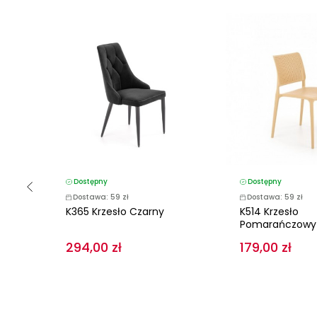
Dostępny
Dostępny
Dostawa: 59 zł
Dostawa: 59 zł
/
K365 Krzesło Czarny
K514 Krzesło
Pomarańczowy
294,00 zł
179,00 zł