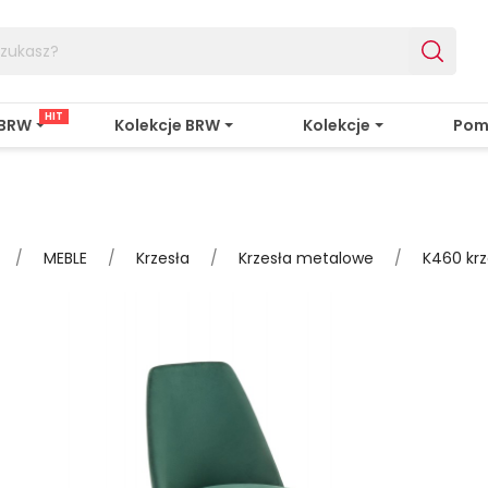
HIT
 BRW
Kolekcje BRW
Kolekcje
Pom
MEBLE
Krzesła
Krzesła metalowe
K460 krz