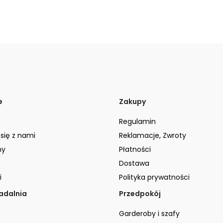
e
Zakupy
Regulamin
 się z nami
Reklamacje, Zwroty
ny
Płatności
Dostawa
i
Polityka prywatności
jadalnia
Przedpokój
Garderoby i szafy