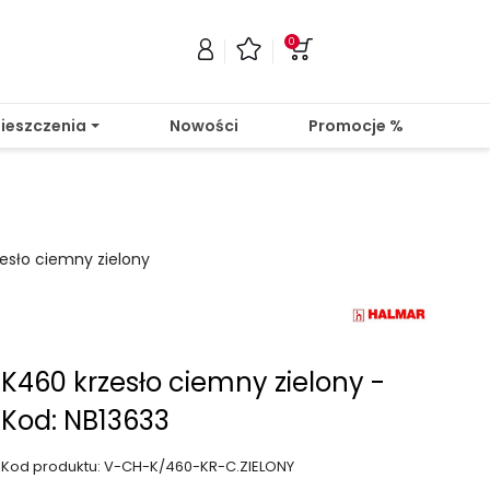
0
ieszczenia
Nowości
Promocje %
esło ciemny zielony
K460 krzesło ciemny zielony -
Kod: NB13633
Kod produktu: V-CH-K/460-KR-C.ZIELONY