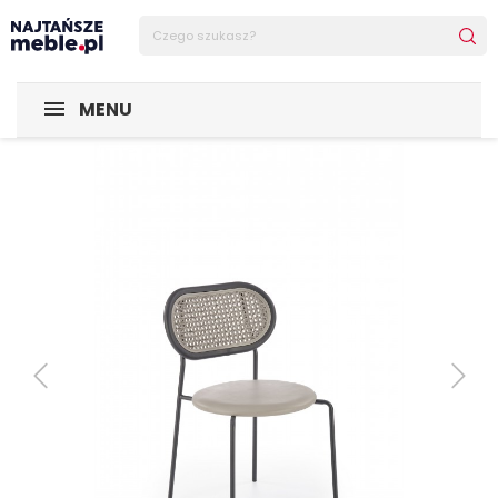
Sklep Najtańsze-meble
MEBLE
Krzesła
Krzesła metal
MENU