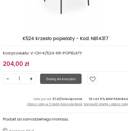
K524 krzesło popielaty - Kod: NB14317
Kod produktu: V-CH-K/524-KR-POPIELATY
204,00 zł
favorite_border
Dodaj do koszyka
rata już od:
21 zł/miesięcznie
10 rat 0% BNP PARIBAS
Oblicz ratę w Crédit Agricole Bank
Sprawdź ofertę i oblicz ratę
Produkt do samodzielnego montażu.
Dostawa: 59 zł