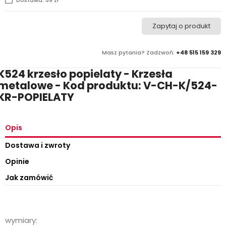
Zapytaj o produkt
Masz pytania? Zadzwoń:
+48 515 159 329
K524 krzesło popielaty - Krzesła
metalowe - Kod produktu: V-CH-K/524-
KR-POPIELATY
Opis
Dostawa i zwroty
Opinie
Jak zamówić
wymiary: