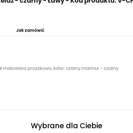
stelaż - czarny - Ławy - Kod produktu: 
Jak zamówić
tal malowana proszkowo, kolor: czarny marmur - czarny
Wybrane dla Ciebie