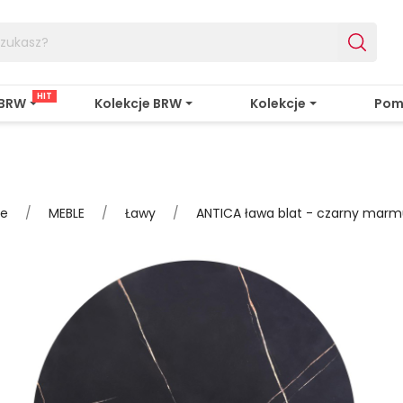
HIT
 BRW
Kolekcje BRW
Kolekcje
Pom
le
MEBLE
Ławy
ANTICA ława blat - czarny marmu