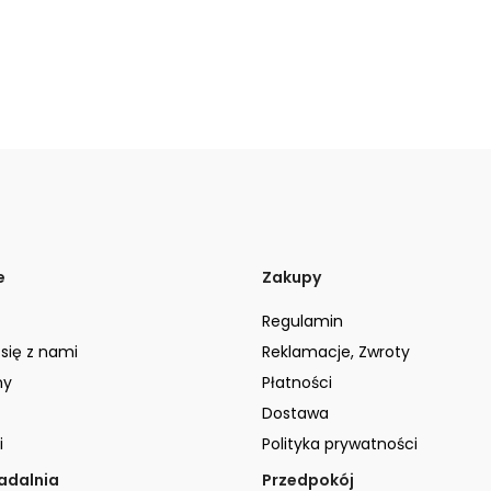
e
Zakupy
Regulamin
 się z nami
Reklamacje, Zwroty
ny
Płatności
Dostawa
i
Polityka prywatności
jadalnia
Przedpokój