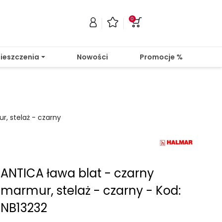
0
ieszczenia
Nowości
Promocje %
r, stelaż - czarny
ANTICA ława blat - czarny
marmur, stelaż - czarny - Kod:
NB13232