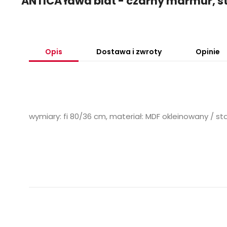
ANTICA ława blat - czarny marmur, 
Opis
Dostawa i zwroty
Opinie
wymiary: fi 80/36 cm, materiał: MDF okleinowany / s