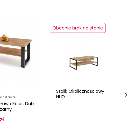
Obecnie brak na stanie
Stolik Okolicznościowy
D
HUD
dostawa
D
Ława Kolor: Dąb
AL
zarny
Z P
zł
32