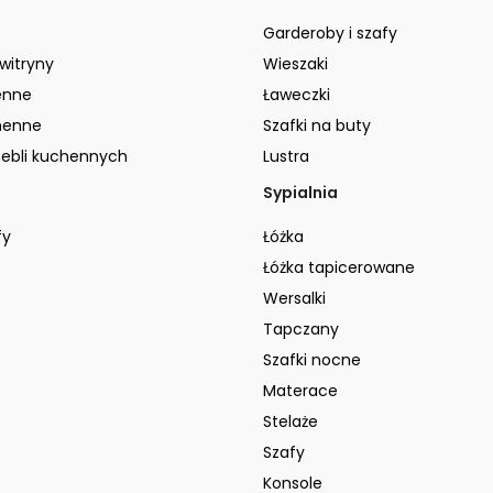
Garderoby i szafy
 witryny
Wieszaki
enne
Ławeczki
henne
Szafki na buty
ebli kuchennych
Lustra
Sypialnia
fy
Łóżka
Łóżka tapicerowane
Wersalki
Tapczany
Szafki nocne
Materace
Stelaże
Szafy
Konsole