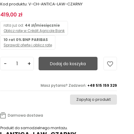
Kod produktu: V-CH-ANTICA-LAW-CZARNY
419,00 zł
rata już od:
44 zł/miesięcznie
Oblicz ratę w Crédit Agricole Bank
10 rat 0% BNP PARIBAS
Sprawdź ofertę i oblicz ratę
favorite_border
Dodaj do koszyka
Masz pytania? Zadzwoń:
+48 515 159 329
Zapytaj o produkt
Darmowa dostawa
Produkt do samodzielnego montażu.