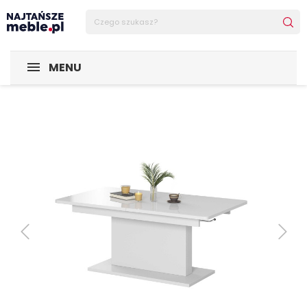
Sklep Najtańsze-meble
MEBLE
Ławy
BUSETTI ława blat
MENU