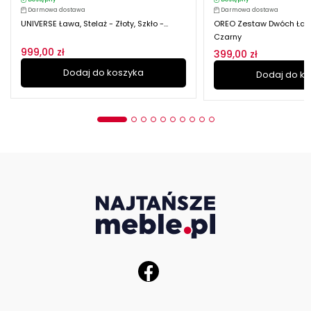
Darmowa dostawa
Darmowa dostawa
UNIVERSE Ława, Stelaż - Złoty, Szkło -...
OREO Zestaw Dwóch Ław 
Czarny
999,00 zł
399,00 zł
Dodaj do koszyka
Dodaj do k