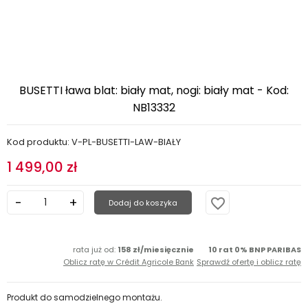
BUSETTI ława blat: biały mat, nogi: biały mat - Kod:
NB13332
Kod produktu: V-PL-BUSETTI-LAW-BIAŁY
1 499,00 zł
favorite_border
Dodaj do koszyka
rata już od:
158 zł/miesięcznie
10 rat 0% BNP PARIBAS
Oblicz ratę w Crédit Agricole Bank
Sprawdź ofertę i oblicz ratę
Produkt do samodzielnego montażu.