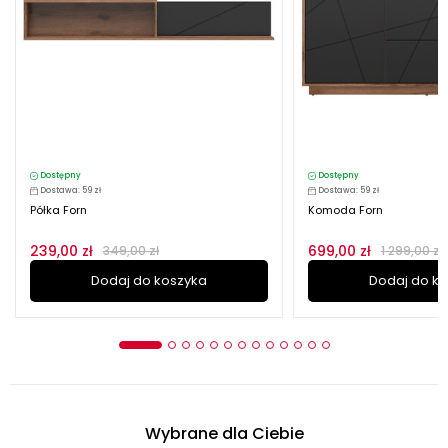
Dostępny
Dostępny
Dostawa: 59 zł
Dostawa: 59 zł
Półka Forn
Komoda Forn
239,00 zł
699,00 zł
349,00 zł
1 299,00 zł
Dodaj do koszyka
Dodaj do k
Wybrane dla Ciebie