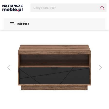
Sklep Najtańsze-meble
MEBLE
Ławy
Ława Forn
MENU