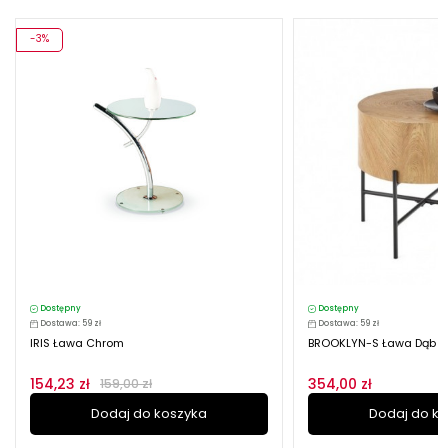
-3%
Dostępny
Dostępny
Dostawa: 59 zł
Dostawa: 59 zł
IRIS Ława Chrom
BROOKLYN-S Ława Dąb N
154,23 zł
354,00 zł
159,00 zł
Dodaj do koszyka
Dodaj do k