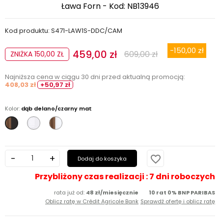
Ława Forn - Kod: NB13946
Kod produktu: S471-LAW1S-DDC/CAM
-150,00 zł
459,00 zł
609,00 zł
ZNIŻKA 150,00 ZŁ
Najniższa cena w ciągu 30 dni przed aktualną promocją:
408,03 zł
+50,97 zł
Kolor:
dąb delano/czarny mat
biały
dąb
dąb
połysk
delano
delano/czarny
ciemny/biały
mat
połysk
favorite_border
Dodaj do koszyka
Przybliżony czas realizacji : 7 dni roboczych
rata już od:
48 zł/miesięcznie
10 rat 0% BNP PARIBAS
Oblicz ratę w Crédit Agricole Bank
Sprawdź ofertę i oblicz ratę