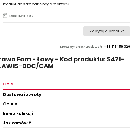
Produkt do samodzielnego montażu.
Dostawa: 59 zł
Zapytaj o produkt
Masz pytania? Zadzwoń:
+48 515 159 329
Ława Forn - Ławy - Kod produktu: S471-
LAW1S-DDC/CAM
Opis
Dostawa i zwroty
Opinie
Inne z kolekcji
Jak zamówić