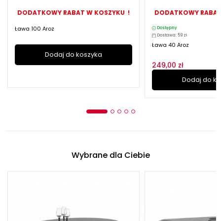
DODATKOWY RABAT W KOSZYKU !
DODATKOWY RABAT
Ława 100 Aroz
Dostępny
Dostawa: 59 zł
Ława 40 Aroz
Dodaj do koszyka
249,00 zł
Dodaj do k
Wybrane dla Ciebie