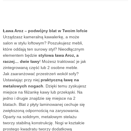
Ława Aroz – podwójny blat w Twoim lofcie
Urządzasz kameralną kawalerkę, a może
salon w stylu loftowym? Poszukujesz mebli,
które oddają ten surowy styl? Nieodłącznym
elementem będzie
stylowa ława Aroz, a
raczej… dwie ławy
! Możesz traktować je jak
zintegrowaną część lub 2 osobne meble.
Jak zaaranżować przestrzeń wokół sofy?
Ustawiając przy niej
praktyczną ławę na
metalowych nogach
. Dzięki temu zyskujesz
miejsce na filiżankę kawy lub przekąski. Na
jedno i drugie znajdzie się miejsce na 2
blatach. Blat z płyty laminowanej cechuje się
zwiększoną odpornością na zarysowania.
Oparty na solidnym, metalowym stelażu
tworzy stabilną konstrukcję. Nogi w kształcie
prostego kwadratu tworzy dodatkową