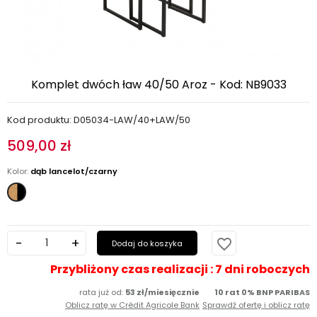
Komplet dwóch ław 40/50 Aroz - Kod: NB9033
Kod produktu: D05034-LAW/40+LAW/50
509,00 zł
Kolor:
dąb lancelot/czarny
dąb
lancelot/czarny
favorite_border
Dodaj do koszyka
Przybliżony czas realizacji : 7 dni roboczych
rata już od:
53 zł/miesięcznie
10 rat 0% BNP PARIBAS
Oblicz ratę w Crédit Agricole Bank
Sprawdź ofertę i oblicz ratę