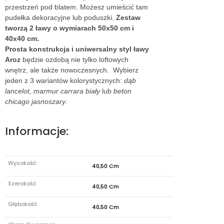
przestrzeń pod blatem. Możesz umieścić tam
pudełka dekoracyjne lub poduszki.
Zestaw
tworzą 2 ławy o wymiarach 50x50 cm i
40x40 cm.
Prosta konstrukcja i uniwersalny styl ławy
Aroz
będzie ozdobą nie tylko loftowych
wnętrz, ale także nowoczesnych. Wybierz
jeden z 3 wariantów kolorystycznych:
dąb
lancelot, marmur carrara biały
lub
beton
chicago jasnoszary
.
Informacje:
Wysokość
40,50 Cm
Szerokość
40,50 Cm
Głębokość
40,50 Cm