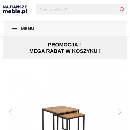
Sklep Najtańsze-meble
MEBLE
Ławy
Komplet dwóch 
MENU
PROMOCJA !
MEGA RABAT W KOSZYKU !