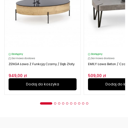
Dostępny
Dostępny
Darmowa dostawa
Darmowa dostawa
ZENGA Ława Z Funkcją Czarny / Dąb Złoty
EMILY Ława Beton / Czar
949,00 zł
509,00 zł
Dodaj do koszyka
Dodaj do k