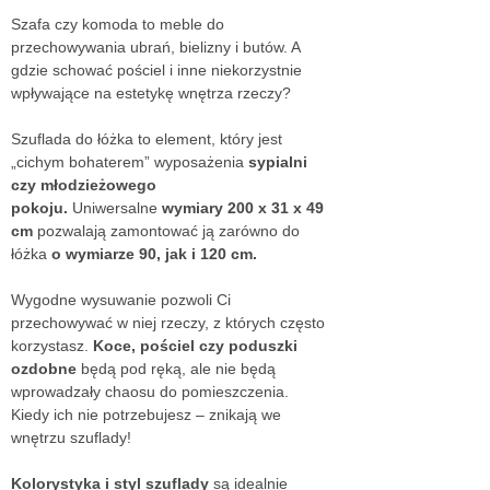
Szafa czy komoda to meble do
przechowywania ubrań, bielizny i butów. A
gdzie schować pościel i inne niekorzystnie
wpływające na estetykę wnętrza rzeczy?
Szuflada do łóżka to element, który jest
„cichym bohaterem” wyposażenia
sypialni
czy młodzieżowego
pokoju.
Uniwersalne
wymiary 200 x 31 x 49
cm
pozwalają zamontować ją zarówno do
łóżka
o wymiarze 90, jak i 120 cm.
Wygodne wysuwanie pozwoli Ci
przechowywać w niej rzeczy, z których często
korzystasz.
Koce, pościel czy poduszki
ozdobne
będą pod ręką, ale nie będą
wprowadzały chaosu do pomieszczenia.
Kiedy ich nie potrzebujesz – znikają we
wnętrzu szuflady!
Kolorystyka i styl szuflady
są idealnie