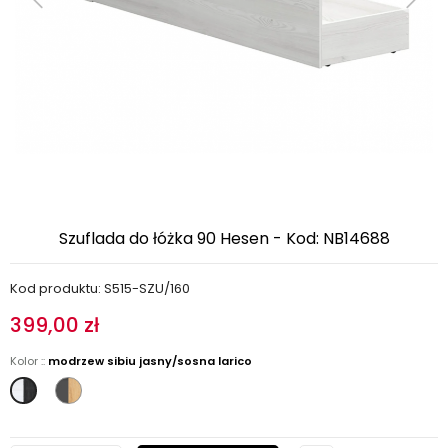
Szuflada do łóżka 90 Hesen - Kod: NB14688
Kod produktu: S515-SZU/160
399,00 zł
Kolor ::
modrzew sibiu jasny/sosna larico
grafit/dąb
modrzew
artisan
sibiu
jasny/sosna