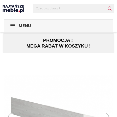
Sklep Najtańsze-meble
MEBLE
Łóżka
Szuflada do łóż
MENU
PROMOCJA !
MEGA RABAT W KOSZYKU !