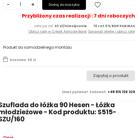
larico
favorite_border
Dodaj do koszyka
Przybliżony czas realizacji : 7 dni roboczych
rata już od:
42 zł/miesięcznie
10 rat 0% BNP PARIBAS
Oblicz ratę w Crédit Agricole Bank
Sprawdź ofertę i oblicz ratę
Produkt do samodzielnego montażu.
Dostawa: 59 zł
Zapytaj o produkt
Masz pytania? Zadzwoń:
+48 515 159 329
Szuflada do łóżka 90 Hesen - Łóżka
młodzieżowe - Kod produktu: S515-
SZU/160
Opis