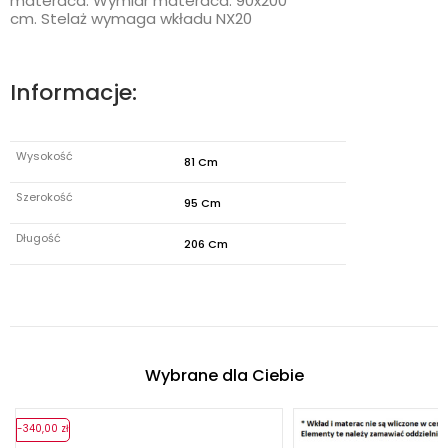
materaca. Wymiar materaca: 90x200
cm. Stelaż wymaga wkładu NX20
Informacje:
Wysokość
81 Cm
Szerokość
95 Cm
Długość
206 Cm
Wybrane dla Ciebie
-340,00 zł