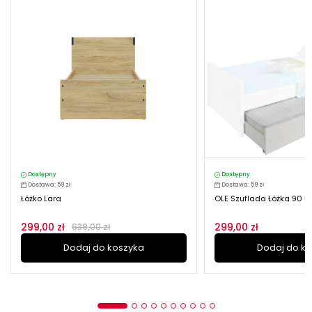
Dostępny
Dostępny
Dostawa: 59 zł
Dostawa: 59 zł
Łóżko Lara
OLE Szuflada Łóżka 90 Bi
299,00 zł
299,00 zł
639,00 zł
Dodaj do koszyka
Dodaj do k