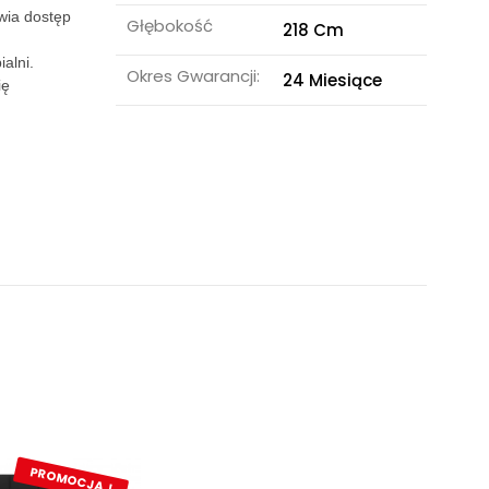
wia dostęp
Głębokość
218 Cm
alni.
Okres Gwarancji:
24 Miesiące
ię
PROMOCJA !