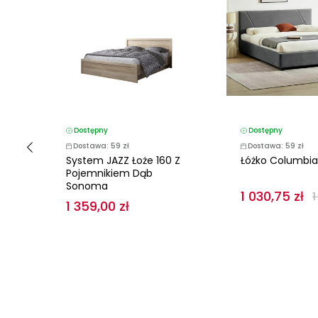
Dostępny
Dostępny
Dostawa: 59 zł
Dostawa: 59 zł
System JAZZ Łoże 160 Z
Łóżko Columbia
r
Pojemnikiem Dąb
Sonoma
1 030,75 zł
ł
1
1 359,00 zł