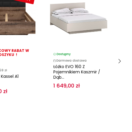
OWY RABAT W
D
Dostępny
OSZYKU !
Darmowa dostawa
D
Łóżko EVO 160 Z
59 zł
D
Pojemnikiem Kaszmir /
 Kassel A1
Ste
Dąb...
1 649,00 zł
0 zł
54