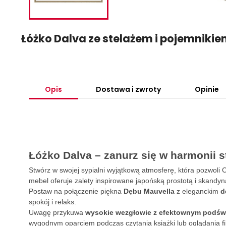
Łóżko Dalva ze stelażem i pojemniki
Opis
Dostawa i zwroty
Opinie
Łóżko Dalva – zanurz się w harmonii s
Stwórz w swojej sypialni wyjątkową atmosferę, która pozwoli C
mebel oferuje zalety inspirowane japońską prostotą i skandy
Postaw na połączenie piękna
Dębu Mauvella
z eleganckim
d
spokój i relaks.
Uwagę przykuwa
wysokie wezgłowie
z efektownym podświ
wygodnym oparciem podczas czytania książki lub oglądania f