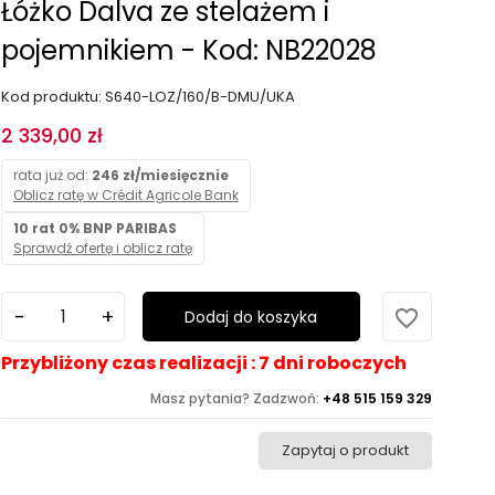
Łóżko Dalva ze stelażem i
pojemnikiem - Kod: NB22028
Kod produktu: S640-LOZ/160/B-DMU/UKA
2 339,00 zł
rata już od:
246 zł/miesięcznie
Oblicz ratę w Crédit Agricole Bank
10 rat 0% BNP PARIBAS
Sprawdź ofertę i oblicz ratę
favorite_border
Dodaj do koszyka
Przybliżony czas realizacji : 7 dni roboczych
Masz pytania? Zadzwoń:
+48 515 159 329
Zapytaj o produkt