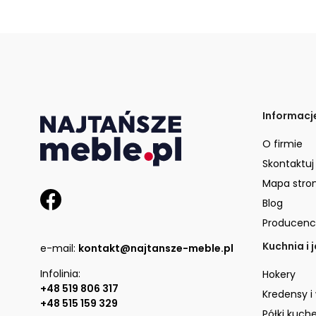
Informacj
O firmie
Skontaktuj
Mapa stro
Blog
Producenc
Kuchnia i 
e-mail:
kontakt@najtansze-meble.pl
Infolinia:
Hokery
+48 519 806 317
Kredensy i
+48 515 159 329
Półki kuch