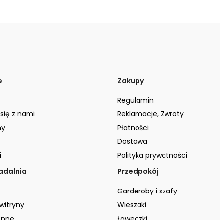
e
Zakupy
Regulamin
 się z nami
Reklamacje, Zwroty
ny
Płatności
Dostawa
i
Polityka prywatności
jadalnia
Przedpokój
Garderoby i szafy
 witryny
Wieszaki
enne
Ławeczki