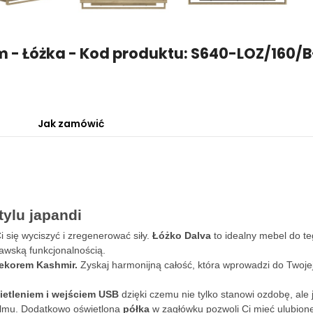
em - Łóżka - Kod produktu: S640-LOZ/160
Jak zamówić
tylu japandi
i się wyciszyć i zregenerować siły.
Łóżko Dalva
to idealny mebel do te
nawską funkcjonalnością.
ekorem Kashmir.
Zyskaj harmonijną całość, która wprowadzi do Twojej
etleniem i wejściem USB
dzięki czemu nie tylko stanowi ozdobę, ale j
ilmu. Dodatkowo
oświetlona
półka
w zagłówku pozwoli Ci mieć ulubion