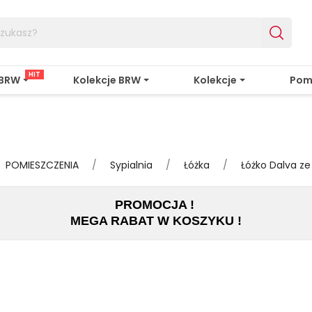
HIT
 BRW
Kolekcje BRW
Kolekcje
Pom
POMIESZCZENIA
Sypialnia
Łóżka
Łóżko Dalva z
PROMOCJA !
MEGA RABAT W KOSZYKU !