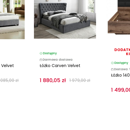
DODATK
Dostępny
K
Darmowa dostawa
Dostępny
 Velvet
Łóżko Carven Velvet
Dostawa: 
Łóżko 140
1 880,05 zł
 085,00 zł
1 979,00 zł
1 499,0