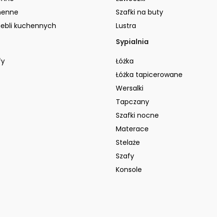
henne
Szafki na buty
ebli kuchennych
Lustra
Sypialnia
fy
Łóżka
Łóżka tapicerowane
Wersalki
Tapczany
Szafki nocne
Materace
Stelaże
Szafy
Konsole