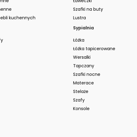
enne
Ławeczki
henne
Szafki na buty
ebli kuchennych
Lustra
Sypialnia
fy
Łóżka
Łóżka tapicerowane
Wersalki
Tapczany
Szafki nocne
Materace
Stelaże
Szafy
Konsole