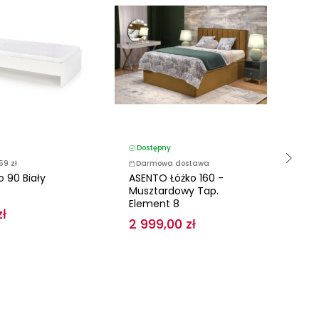
Dostępny
Łó
C
59 zł
Darmowa dostawa
o 90 Biały
ASENTO Łóżko 160 -
Musztardowy Tap.
Element 8
zł
2 999,00 zł