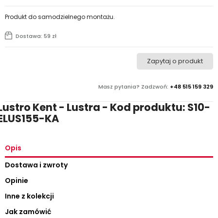
Produkt do samodzielnego montażu.
Dostawa: 59 zł
Zapytaj o produkt
Masz pytania? Zadzwoń:
+48 515 159 329
Lustro Kent - Lustra - Kod produktu: S10-
ELUS155-KA
Opis
Dostawa i zwroty
Opinie
Inne z kolekcji
Jak zamówić