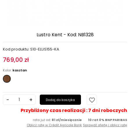
Lustro Kent - Kod: NB1328
Kod produktu: S10-ELUS155-KA
769,00 zł
Kolor:
kasztan
kasztan
favorite_border
Dodaj do koszyka
Przybliżony czas realizacji : 7 dni roboczych
rata już od:
81 zł/miesięcznie
10 rat 0% BNP PARIBAS
Oblicz ratę w Crédit Agricole Bank
Sprawdź ofertę i oblicz ratę