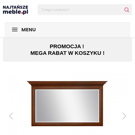
Sklep Najtańsze-meble
POMIESZCZENIA
Przedpokój
L
MENU
PROMOCJA !
MEGA RABAT W KOSZYKU !