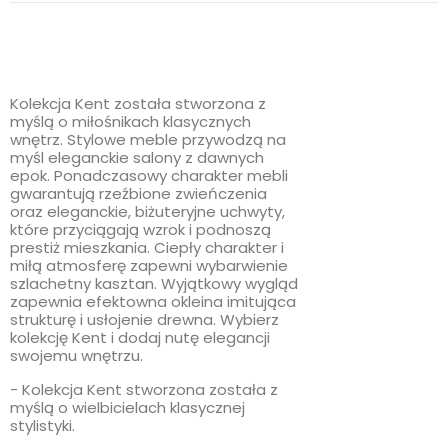
Kolekcja Kent została stworzona z
myślą o miłośnikach klasycznych
wnętrz. Stylowe meble przywodzą na
myśl eleganckie salony z dawnych
epok. Ponadczasowy charakter mebli
gwarantują rzeźbione zwieńczenia
oraz eleganckie, biżuteryjne uchwyty,
które przyciągają wzrok i podnoszą
prestiż mieszkania. Ciepły charakter i
miłą atmosferę zapewni wybarwienie
szlachetny kasztan. Wyjątkowy wygląd
zapewnia efektowna okleina imitująca
strukturę i usłojenie drewna. Wybierz
kolekcję Kent i dodaj nutę elegancji
swojemu wnętrzu.
- Kolekcja Kent stworzona została z
myślą o wielbicielach klasycznej
stylistyki.