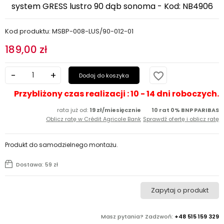
system GRESS lustro 90 dąb sonoma - Kod: NB4906
Kod produktu: MSBP-008-LUS/90-012-01
189,00 zł
favorite_border
Dodaj do koszyka
Przybliżony czas realizacji : 10 - 14 dni roboczych.
rata już od:
19 zł/miesięcznie
10 rat 0% BNP PARIBAS
Oblicz ratę w Crédit Agricole Bank
Sprawdź ofertę i oblicz ratę
Produkt do samodzielnego montażu.
Dostawa: 59 zł
Zapytaj o produkt
Masz pytania? Zadzwoń:
+48 515 159 329