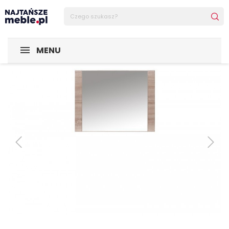
Sklep Najtańsze-meble
POMIESZCZENIA
Przedpokój
L
MENU