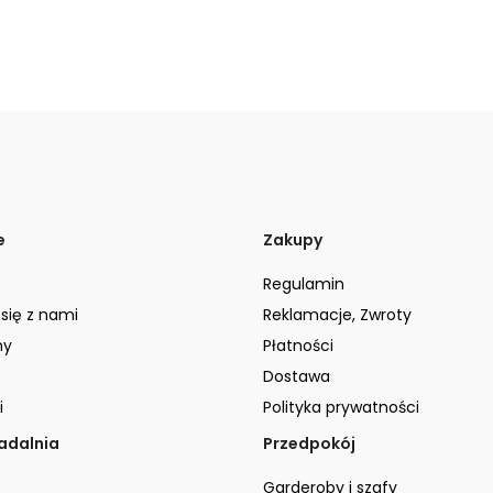
e
Zakupy
Regulamin
 się z nami
Reklamacje, Zwroty
ny
Płatności
Dostawa
i
Polityka prywatności
jadalnia
Przedpokój
Garderoby i szafy