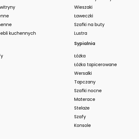
 witryny
Wieszaki
enne
Ławeczki
henne
Szafki na buty
ebli kuchennych
Lustra
Sypialnia
fy
Łóżka
Łóżka tapicerowane
Wersalki
Tapczany
Szafki nocne
Materace
Stelaże
Szafy
Konsole