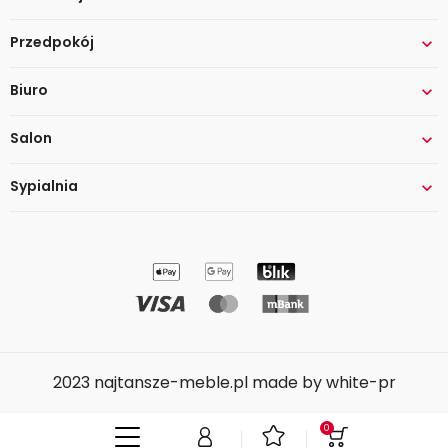
Przedpokój

Biuro

Salon

Sypialnia

2023 najtansze-meble.pl made by white-pr
0