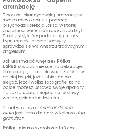
aranżację
Tworzysz skandynawską aranżację w
swoim mieszkaniu? Z pomocą
przychodzi kolekcja Loksa, w której
znajdziesz wiele zróżnicowanych brył.
Prosty styl, który podkreślają fronty
typu ramiak i czarne uchwyty,
sprawdzą się we wnętrzu tradycyjnym i
angielskim.
Jak urozmaicić wnętrze?
Półka
Loksa
stworzy miejsce na dekoracje,
które mogą odmienić wnętrze. Ustaw
na niej książki, jeżeli lubisz po nie
sięgać, jeżeli wolisz fotografię, to na
półce możesz ustawić swoje aparaty.
To także dobre miejsce na stylowy
wazon, świece lub kwiatka.
Panel w kolorze
sosna andersen
biała
jest tłem dla półki w kolorze
dąb
grandson
.
Półkę Loksa
o szerokości 143 cm