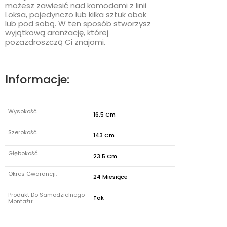
możesz zawiesić nad komodami z linii
Loksa, pojedynczo lub kilka sztuk obok
lub pod sobą. W ten sposób stworzysz
wyjątkową aranżację, której
pozazdroszczą Ci znajomi.
Informacje:
Wysokość
16.5 Cm
Szerokość
143 Cm
Głębokość
23.5 Cm
Okres Gwarancji:
24 Miesiące
Produkt Do Samodzielnego
Tak
Montażu: