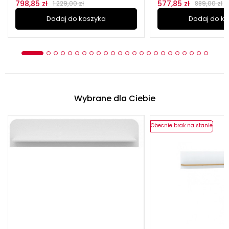
798,85 zł
577,85 zł
1 229,00 zł
889,00 zł
Dodaj do koszyka
Dodaj do k
Wybrane dla Ciebie
Obecnie brak na stanie