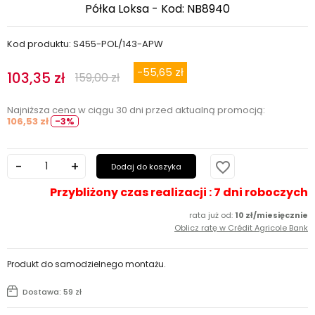
Półka Loksa - Kod: NB8940
Kod produktu: S455-POL/143-APW
-55,65 zł
103,35 zł
159,00 zł
Najniższa cena w ciągu 30 dni przed aktualną promocją:
106,53 zł
-3%
favorite_border
Dodaj do koszyka
Przybliżony czas realizacji : 7 dni roboczych
rata już od:
10 zł/miesięcznie
Oblicz ratę w Crédit Agricole Bank
Produkt do samodzielnego montażu.
Dostawa: 59 zł