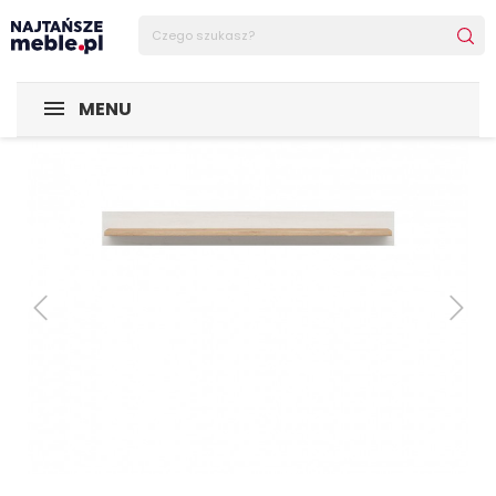
Sklep Najtańsze-meble
MEBLE
Półki
Półka Loksa
MENU