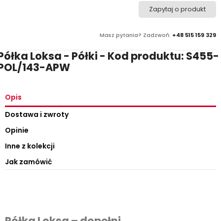
Zapytaj o produkt
Masz pytania? Zadzwoń:
+48 515 159 329
Półka Loksa - Półki - Kod produktu: S455-
POL/143-APW
Opis
Dostawa i zwroty
Opinie
Inne z kolekcji
Jak zamówić
Półka Loksa – dopełni