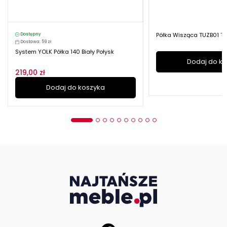
Półka Wisząca TUZB01 T
Dostępny
Dostawa: 59 zł
System YOLK Półka 140 Biały Połysk
Dodaj do k
219,00 zł
Dodaj do koszyka