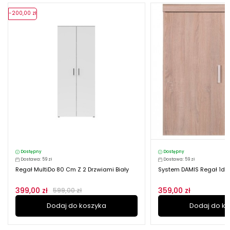
-200,00 zł
Dostępny
Dostępny
Dostawa: 59 zł
Dostawa: 59 zł
Regał MultiDo 80 Cm Z 2 Drzwiami Biały
System DAMIS Regał 1d
399,00 zł
359,00 zł
599,00 zł
Dodaj do koszyka
Dodaj do k