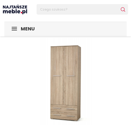
Sklep Najtańsze-meble
MEBLE
Regały
LIMA REG2 reg
MENU