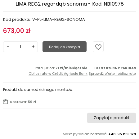
LIMA REG2 regał dąb sonoma - Kod: NB10978
Kod produktu: V-PL-LIMA-REG2-SONOMA
673,00 zł
favorite_border
Dodaj do koszyka
rata już od:
71 zł/miesięcznie
10 rat 0% BNP PARIBAS
Oblicz ratę w Crédit Agricole Bank
Sprawdź ofertę i oblicz ratę
Produkt do samodzielnego montażu.
Dostawa: 59 zł
Zapytaj o produkt
Masz pytania? Zadzwoń:
+48 515 159 329