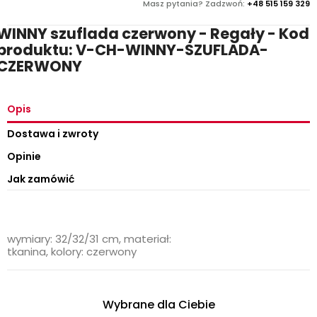
Masz pytania? Zadzwoń:
+48 515 159 329
WINNY szuflada czerwony - Regały - Kod
produktu: V-CH-WINNY-SZUFLADA-
CZERWONY
Opis
Dostawa i zwroty
Opinie
Jak zamówić
wymiary: 32/32/31 cm, materiał:
tkanina, kolory: czerwony
Wybrane dla Ciebie