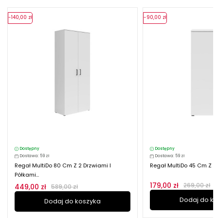
-140,00 zł
-90,00 zł
Dostępny
Dostępny
Dostawa: 59 zł
Dostawa: 59 zł
Regał MultiDo 80 Cm Z 2 Drzwiami I
Regał MultiDo 45 Cm Z Dr
Półkami...
179,00 zł
269,00 zł
449,00 zł
589,00 zł
Dodaj do k
Dodaj do koszyka