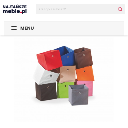
Sklep Najtańsze-meble
MEBLE
Regały
WINNY szuflad
MENU