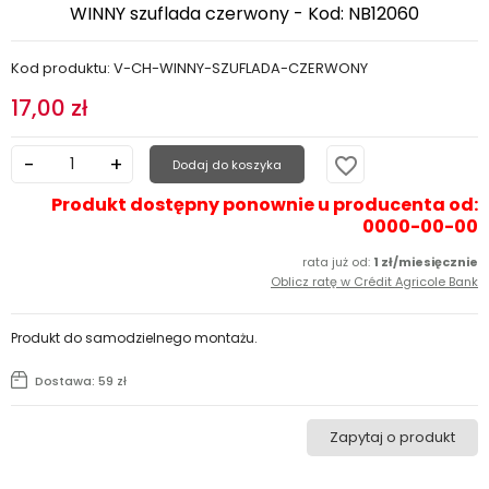
WINNY szuflada czerwony - Kod: NB12060
Kod produktu: V-CH-WINNY-SZUFLADA-CZERWONY
17,00 zł
favorite_border
Dodaj do koszyka
Produkt dostępny ponownie u producenta od:
0000-00-00
rata już od:
1 zł/miesięcznie
Oblicz ratę w Crédit Agricole Bank
Produkt do samodzielnego montażu.
Dostawa: 59 zł
Zapytaj o produkt