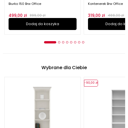
Biurko 150 Brw Office
Kontenerek Brw Office
499,00 zł
319,00 zł
899,00 zł
469,00 zł
Dodaj do koszyka
Dodaj do k
Wybrane dla Ciebie
-90,00 zł