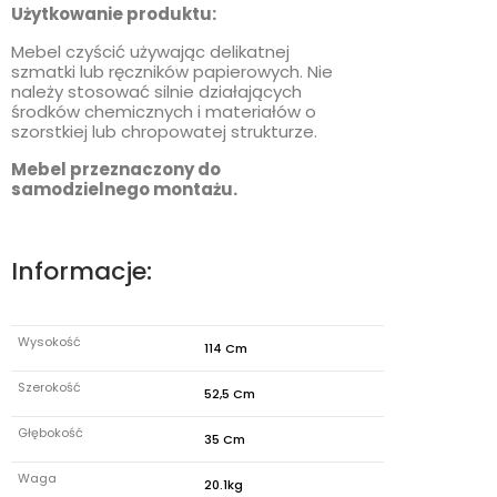
Użytkowanie produktu:
Mebel czyścić używając delikatnej
szmatki lub ręczników papierowych. Nie
należy stosować silnie działających
środków chemicznych i materiałów o
szorstkiej lub chropowatej strukturze.
Mebel przeznaczony do
samodzielnego montażu.
Informacje:
Wysokość
114 Cm
Szerokość
52,5 Cm
Głębokość
35 Cm
Waga
20.1kg