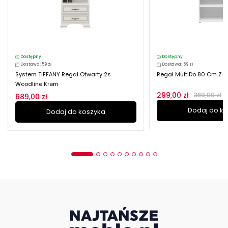
Dostępny
Dostępny
Dostawa: 59 zł
Dostawa: 59 zł
System TIFFANY Regał Otwarty 2s
Regał MultiDo 80 Cm Z 5 
Woodline Krem
299,00 zł
389,00 zł
689,00 zł
Dodaj do k
Dodaj do koszyka