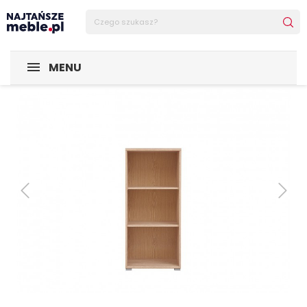
Sklep Najtańsze-meble
POMIESZCZENIA
Biuro
Regały
MENU