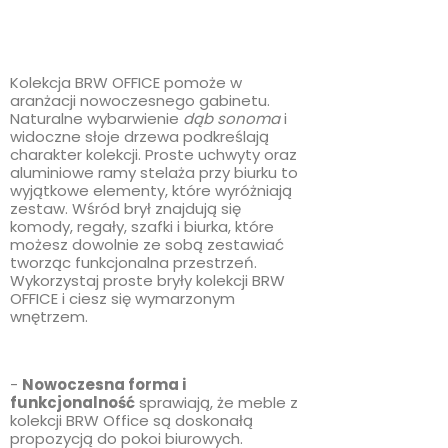
Kolekcja BRW OFFICE pomoże w
aranżacji nowoczesnego gabinetu.
Naturalne wybarwienie
dąb sonoma
i
widoczne słoje drzewa podkreślają
charakter kolekcji. Proste uchwyty oraz
aluminiowe ramy stelaża przy biurku to
wyjątkowe elementy, które wyróżniają
zestaw. Wśród brył znajdują się
komody, regały, szafki i biurka, które
możesz dowolnie ze sobą zestawiać
tworząc funkcjonalna przestrzeń.
Wykorzystaj proste bryły kolekcji BRW
OFFICE i ciesz się wymarzonym
wnętrzem.
-
Nowoczesna forma i
funkcjonalność
sprawiają, że meble z
kolekcji BRW Office są doskonałą
propozycją do pokoi biurowych.