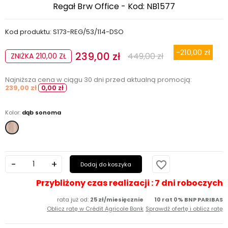
Regał Brw Office - Kod: NB1577
Kod produktu: S173-REG/53/114-DSO
-210,00 zł
239,00 zł
449,00 zł
ZNIŻKA 210,00 ZŁ
Najniższa cena w ciągu 30 dni przed aktualną promocją:
239,00 zł
0,00 zł
Kolor:
dąb sonoma
dąb
sonoma
favorite_border
Dodaj do koszyka
Przybliżony czas realizacji : 7 dni roboczych
rata już od:
25 zł/miesięcznie
10 rat 0% BNP PARIBAS
Oblicz ratę w Crédit Agricole Bank
Sprawdź ofertę i oblicz ratę