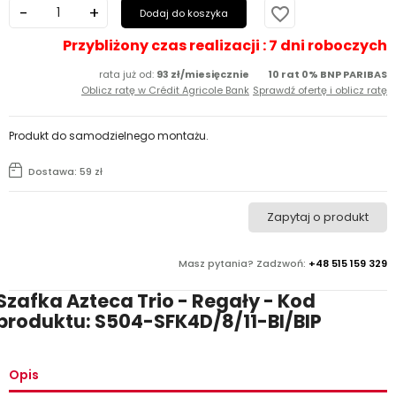
favorite_border
Dodaj do koszyka
Przybliżony czas realizacji : 7 dni roboczych
rata już od:
93 zł/miesięcznie
10 rat 0% BNP PARIBAS
Oblicz ratę w Crédit Agricole Bank
Sprawdź ofertę i oblicz ratę
Produkt do samodzielnego montażu.
Dostawa: 59 zł
Zapytaj o produkt
Masz pytania? Zadzwoń:
+48 515 159 329
Szafka Azteca Trio - Regały - Kod
produktu: S504-SFK4D/8/11-BI/BIP
Opis