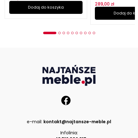
289,00 zł
Dodaj do koszyka
Dodaj do k
e-mail:
kontakt@najtansze-meble.pl
Infolinia: