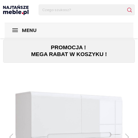
Sklep Najtańsze-meble
MEBLE
Regały
Szafka Azteca 
MENU
PROMOCJA !
MEGA RABAT W KOSZYKU !