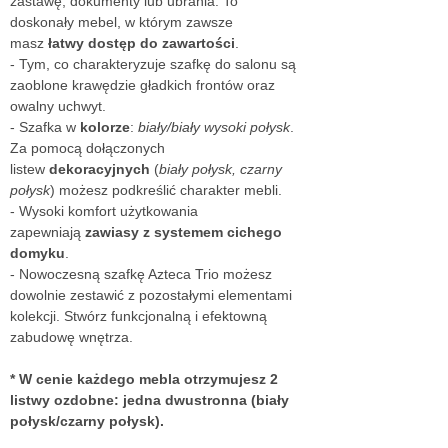
zastawę, dokumenty lub ubrania. To
doskonały mebel, w którym zawsze
masz
łatwy dostęp do zawartości
.
- Tym, co charakteryzuje szafkę do salonu są
zaoblone krawędzie gładkich frontów oraz
owalny uchwyt.
- Szafka w
kolorze
:
biały/biały wysoki połysk
.
Za pomocą dołączonych
listew
dekoracyjnych
(
biały połysk, czarny
połysk
) możesz podkreślić charakter mebli.
- Wysoki komfort użytkowania
zapewniają
zawiasy z systemem cichego
domyku
.
- Nowoczesną szafkę Azteca Trio możesz
dowolnie zestawić z pozostałymi elementami
kolekcji. Stwórz funkcjonalną i efektowną
zabudowę wnętrza.
* W cenie każdego mebla otrzymujesz 2
listwy ozdobne: jedna dwustronna (biały
połysk/czarny połysk).