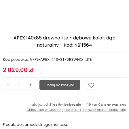
APEX 140x85 drewno lite - dębowe kolor: dąb
naturalny - Kod: NB11564
Kod produktu: V-PL-APEX_140-ST-DREWNO_LITE
2 029,00 zł
favorite_border
Dodaj do koszyka
rata już od:
214 zł/miesięcznie
10 rat 0% BNP PARIBAS
Oblicz ratę w Crédit Agricole Bank
Sprawdź ofertę i oblicz ratę
Produkt do samodzielnego montażu.