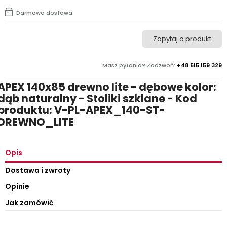
Darmowa dostawa
Zapytaj o produkt
Masz pytania? Zadzwoń:
+48 515 159 329
APEX 140x85 drewno lite - dębowe kolor:
dąb naturalny - Stoliki szklane - Kod
produktu: V-PL-APEX_140-ST-
DREWNO_LITE
Opis
Dostawa i zwroty
Opinie
Jak zamówić