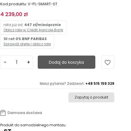
Kod produktu: V-PL-SMART-ST
4 239,00 zł
rata już od:
447 zł/miesięcznie
Oblicz ratę w Crédit Agricole Bank
10 rat 0% BNP PARIBAS
Sprawdź ofertę i oblicz ratę
favorite_border
Dodaj do koszyka
Masz pytania? Zadzwoń:
+48 515 159 329
Zapytaj o produkt
Darmowa dostawa
Produkt do samodzielnego montażu.