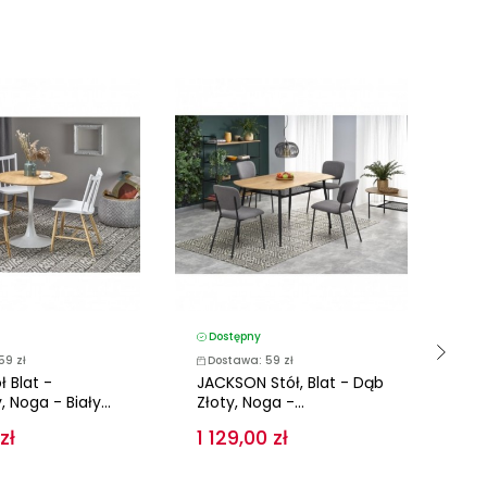
Dostępny
D
59 zł
Dostawa: 59 zł
D
ł Blat -
JACKSON Stół, Blat - Dąb
GO
 Noga - Biały...
Złoty, Noga -...
zł
1 129,00 zł
1 