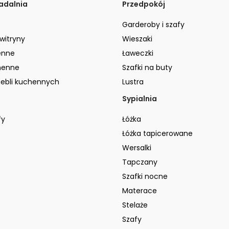
jadalnia
Przedpokój
Garderoby i szafy
 witryny
Wieszaki
enne
Ławeczki
henne
Szafki na buty
ebli kuchennych
Lustra
Sypialnia
fy
Łóżka
Łóżka tapicerowane
Wersalki
Tapczany
Szafki nocne
Materace
Stelaże
Szafy