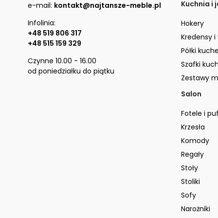
Kuchnia i 
e-mail:
kontakt@najtansze-meble.pl
Infolinia:
Hokery
+48 519 806 317
Kredensy i
+48 515 159 329
Półki kuch
Czynne 10.00 - 16.00
Szafki kuc
od poniedziałku do piątku
Zestawy m
Salon
Fotele i pu
Krzesła
Komody
Regały
Stoły
Stoliki
Sofy
Narożniki