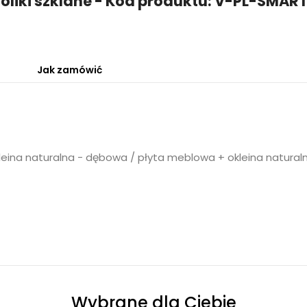
toliki szklane - Kod produktu: V-PL-SMAR
Jak zamówić
kleina naturalna - dębowa / płyta meblowa + okleina natura
Wybrane dla Ciebie