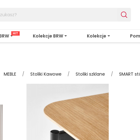
HIT
 BRW
Kolekcje BRW
Kolekcje
Pom
MEBLE
Stoliki Kawowe
Stoliki szklane
SMART stó