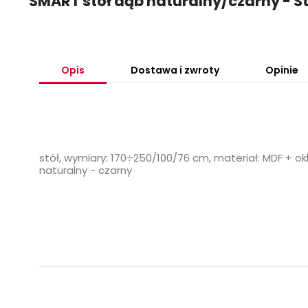
SMART stół dąb naturalny/czarny - S
Opis
Dostawa i zwroty
Opinie
stół, wymiary: 170÷250/100/76 cm, materiał: MDF + o
naturalny - czarny