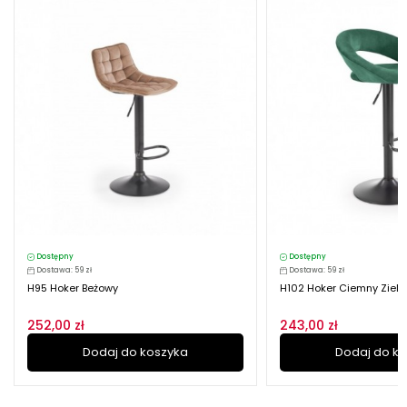
Dostępny
Dostępny
Dostawa: 59 zł
Dostawa: 59 zł
H95 Hoker Beżowy
H102 Hoker Ciemny Zielo
252,00 zł
243,00 zł
Dodaj do koszyka
Dodaj do k