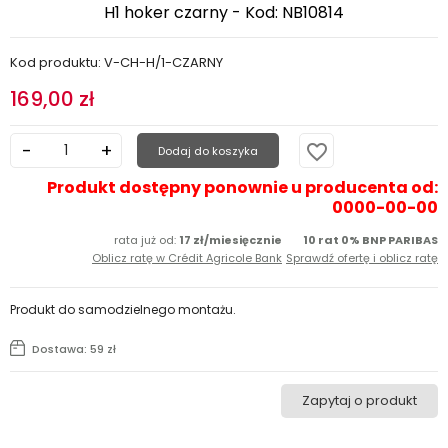
H1 hoker czarny - Kod: NB10814
Kod produktu: V-CH-H/1-CZARNY
169,00 zł
favorite_border
Dodaj do koszyka
Produkt dostępny ponownie u producenta od:
0000-00-00
rata już od:
17 zł/miesięcznie
10 rat 0% BNP PARIBAS
Oblicz ratę w Crédit Agricole Bank
Sprawdź ofertę i oblicz ratę
Produkt do samodzielnego montażu.
Dostawa: 59 zł
Zapytaj o produkt