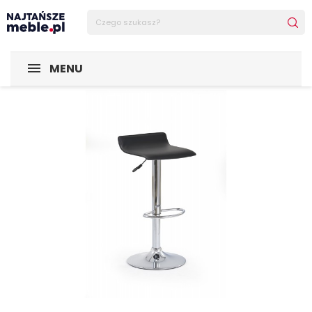
Sklep Najtańsze-meble
MEBLE
Stołki
Stołki barowe
MENU