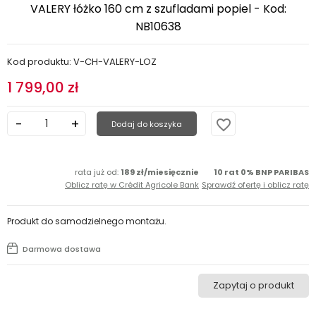
VALERY łóżko 160 cm z szufladami popiel - Kod:
NB10638
Kod produktu: V-CH-VALERY-LOZ
1 799,00 zł
favorite_border
Dodaj do koszyka
rata już od:
189 zł/miesięcznie
10 rat 0% BNP PARIBAS
Oblicz ratę w Crédit Agricole Bank
Sprawdź ofertę i oblicz ratę
Produkt do samodzielnego montażu.
Darmowa dostawa
Zapytaj o produkt