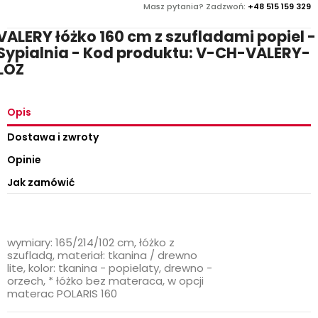
Masz pytania? Zadzwoń:
+48 515 159 329
VALERY łóżko 160 cm z szufladami popiel -
Sypialnia - Kod produktu: V-CH-VALERY-
LOZ
Opis
Dostawa i zwroty
Opinie
Jak zamówić
wymiary: 165/214/102 cm, łóżko z
szufladą, materiał: tkanina / drewno
lite, kolor: tkanina - popielaty, drewno -
orzech, * łóżko bez materaca, w opcji
materac POLARIS 160