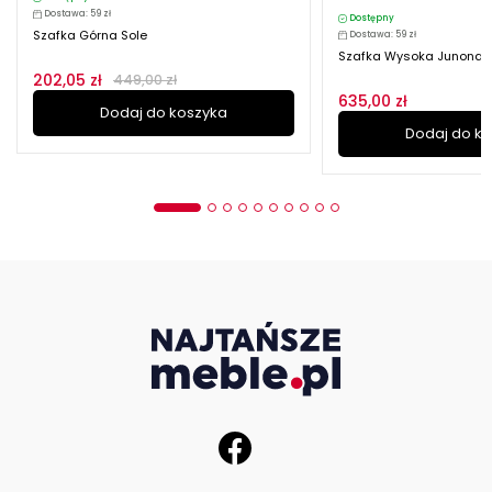
Dostawa: 59 zł
Dostępny
Szafka Górna Sole
Dostawa: 59 zł
Szafka Wysoka Junona Li
202,05 zł
449,00 zł
635,00 zł
Dodaj do koszyka
Dodaj do k