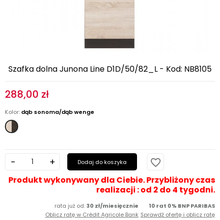
Szafka dolna Junona Line D1D/50/82_L - Kod: NB8105
288,00 zł
Kolor:
dąb sonoma/dąb wenge
dąb
sonoma/dąb
wenge
favorite_border
Dodaj do koszyka
Produkt wykonywany dla Ciebie. Przybliżony czas
realizacji : od 2 do 4 tygodni.
rata już od:
30 zł/miesięcznie
10 rat 0% BNP PARIBAS
Oblicz ratę w Crédit Agricole Bank
Sprawdź ofertę i oblicz ratę