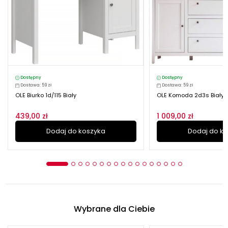
Dostępny
Dostępny
Dostawa: 59 zł
Dostawa: 59 zł
OLE Biurko 1d/115 Biały
OLE Komoda 2d3s Biały
439,00 zł
1 009,00 zł
Dodaj do koszyka
Dodaj do k
Wybrane dla Ciebie