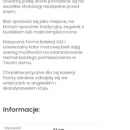
otwartą półkę, które potrzebne są na
wszelkie drobiazgi niezbędne przed
snem.
Blat sprawdzi się jako miejsce, na
którym spocznie tradycyjny zegarek z
budzikiem lub mała lampka nocna.
Klasyczna forma kolekcji OLE i
uniwersalny kolor matowej bieli dają
szereg możliwości na zaaranżowanie
niemal każdego pomieszczenia w
Twoim domu.
Charakterystyczne dla tej kolekcji
fronty idealnie odnajdą się we
wnętrzach w angielskim i
skandynawskim stylu.
Informacje:
Wysokość
52 Cm