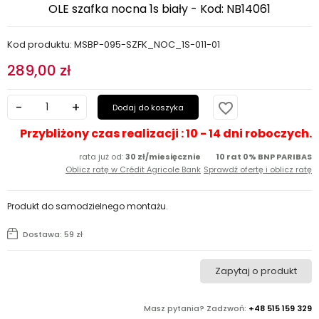
OLE szafka nocna 1s biały - Kod: NB14061
Kod produktu: MSBP-095-SZFK_NOC_1S-011-01
289,00 zł
favorite_border
Dodaj do koszyka
Przybliżony czas realizacji : 10 - 14 dni roboczych.
rata już od:
30 zł/miesięcznie
10 rat 0% BNP PARIBAS
Oblicz ratę w Crédit Agricole Bank
Sprawdź ofertę i oblicz ratę
Produkt do samodzielnego montażu.
Dostawa: 59 zł
Zapytaj o produkt
Masz pytania? Zadzwoń:
+48 515 159 329