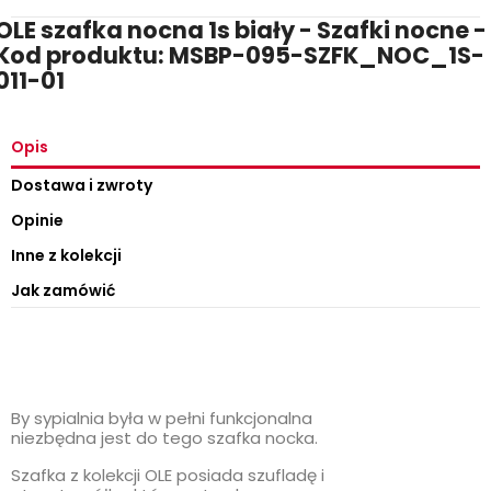
OLE szafka nocna 1s biały - Szafki nocne -
Kod produktu: MSBP-095-SZFK_NOC_1S-
011-01
Opis
Dostawa i zwroty
Opinie
Inne z kolekcji
Jak zamówić
By sypialnia była w pełni funkcjonalna
niezbędna jest do tego szafka nocka.
Szafka z kolekcji OLE posiada szufladę i