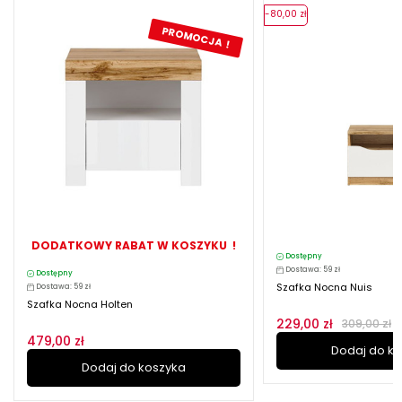
-80,00 zł
PROMOCJA !
DODATKOWY RABAT W KOSZYKU !
Dostępny
Dostawa: 59 zł
Dostępny
Szafka Nocna Nuis
Dostawa: 59 zł
Szafka Nocna Holten
229,00 zł
309,00 zł
479,00 zł
Dodaj do k
Dodaj do koszyka