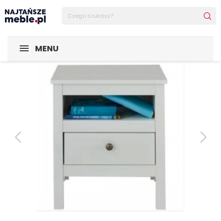
Sklep Najtańsze-meble
MEBLE
Szafki nocne
OLE szaf
MENU