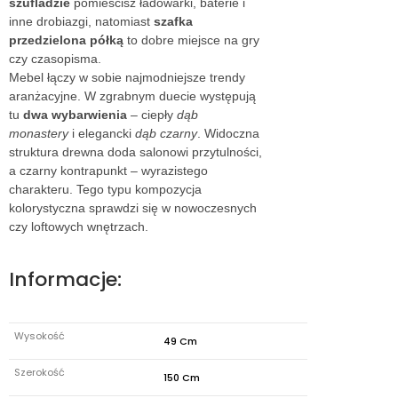
szufladzie
pomieścisz ładowarki, baterie i
inne drobiazgi, natomiast
szafka
przedzielona półką
to dobre miejsce na gry
czy czasopisma.
Mebel łączy w sobie najmodniejsze trendy
aranżacyjne. W zgrabnym duecie występują
tu
dwa wybarwienia
– ciepły
dąb
monastery
i elegancki
dąb czarny
. Widoczna
struktura drewna doda salonowi przytulności,
a czarny kontrapunkt – wyrazistego
charakteru. Tego typu kompozycja
kolorystyczna sprawdzi się w nowoczesnych
czy loftowych wnętrzach.
Informacje:
Wysokość
49 Cm
Szerokość
150 Cm