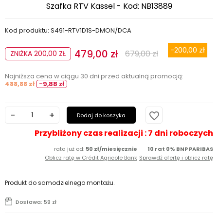
Szafka RTV Kassel - Kod: NB13889
Kod produktu: S491-RTV1D1S-DMON/DCA
-200,00 zł
479,00 zł
679,00 zł
ZNIŻKA 200,00 ZŁ
Najniższa cena w ciągu 30 dni przed aktualną promocją:
488,88 zł
-9,88 zł
favorite_border
Dodaj do koszyka
Przybliżony czas realizacji : 7 dni roboczych
rata już od:
50 zł/miesięcznie
10 rat 0% BNP PARIBAS
Oblicz ratę w Crédit Agricole Bank
Sprawdź ofertę i oblicz ratę
Produkt do samodzielnego montażu.
Dostawa: 59 zł