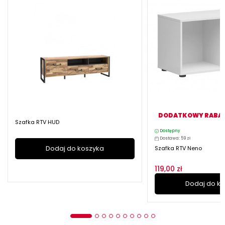
DODATKOWY RABAT O
Szafka RTV HUD
Dostępny
Dostawa: 59 zł
Dodaj do koszyka
Szafka RTV Neno
119,00 zł
Dodaj do k