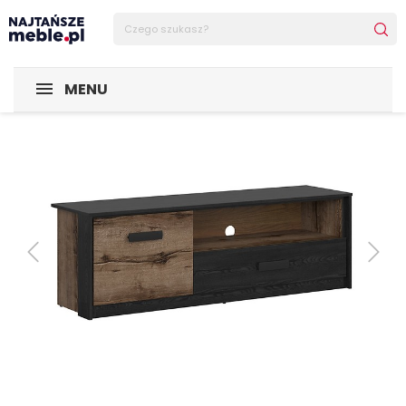
Sklep Najtańsze-meble
MEBLE
Szafki RTV
Szafka RTV 
MENU