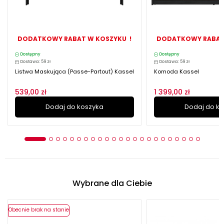
DODATKOWY RABAT W KOSZYKU !
DODATKOWY RABAT
Dostępny
Dostępny
Dostawa: 59 zł
Dostawa: 59 zł
Listwa Maskująca (passe-Partout) Kassel
Komoda Kassel
539,00 zł
1 399,00 zł
Dodaj do koszyka
Dodaj do k
Wybrane dla Ciebie
Obecnie brak na stanie