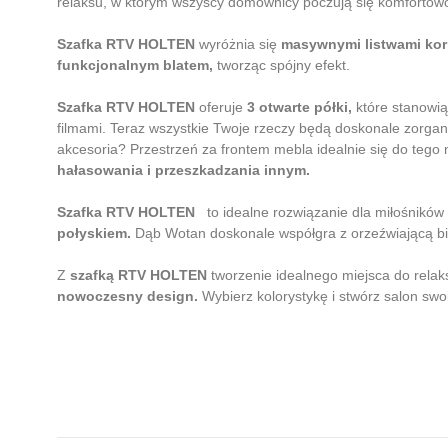
relaksu, w którym wszyscy domownicy poczują się komfortow
Szafka RTV HOLTEN
wyróżnia się
masywnymi listwami ko
funkcjonalnym blatem,
tworząc spójny efekt.
Szafka RTV HOLTEN
oferuje
3 otwarte półki,
które stanowią 
filmami. Teraz wszystkie Twoje rzeczy będą doskonale zorgan
akcesoria? Przestrzeń za frontem mebla idealnie się do tego 
hałasowania i przeszkadzania innym.
Szafka RTV HOLTEN
to idealne rozwiązanie dla miłośników
połyskiem.
Dąb Wotan doskonale współgra z orzeźwiającą bie
Z
szafką RTV HOLTEN
tworzenie idealnego miejsca do relaks
nowoczesny design.
Wybierz kolorystykę i stwórz salon sw