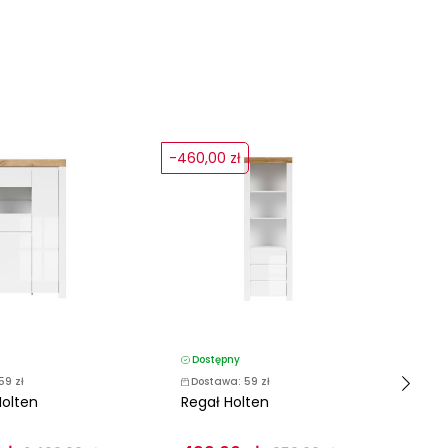
-460,00 zł
-230
Dostępny
D
59 zł
Dostawa: 59 zł
D
Holten
Regał Holten
Sz