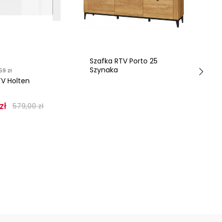
Szafka RTV Porto 25
D
Szynaka
59 zł
D
TV Holten
LIM
zł
52
579,00 zł