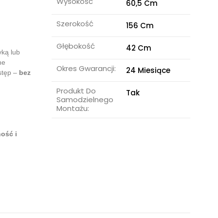
Wysokość
60,5 Cm
Szerokość
156 Cm
Głębokość
42 Cm
yką lub
ne
Okres Gwarancji:
24 Miesiące
stęp –
bez
Produkt Do
Tak
Samodzielnego
Montażu:
ność i