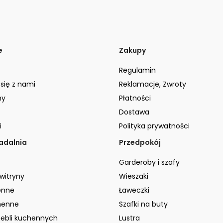
e
Zakupy
Regulamin
 się z nami
Reklamacje, Zwroty
ny
Płatności
Dostawa
i
Polityka prywatności
jadalnia
Przedpokój
Garderoby i szafy
 witryny
Wieszaki
enne
Ławeczki
henne
Szafki na buty
ebli kuchennych
Lustra