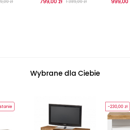
799,00 zł
999,00 
9,00 zł
1 389,00 zł
Wybrane dla Ciebie
stanie
-230,00 zł