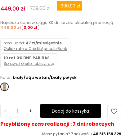
-290,00 zł
449,00 zł
739,00 zł
Najniższa cena w ciągu 30 dni przed aktualną promocją:
449,00 zł
0,00 zł
rata już od:
47 zł/miesięcznie
Oblicz ratę w Crédit Agricole Bank
10 rat 0% BNP PARIBAS
Sprawdź ofertę i oblicz ratę
Kolor:
biały/dąb wotan/biały połysk
biały/dąb
wotan/biały
połysk
favorite_border
Dodaj do koszyka
Przybliżony czas realizacji : 7 dni roboczych
Masz pytania? Zadzwoń:
+48 515 159 329