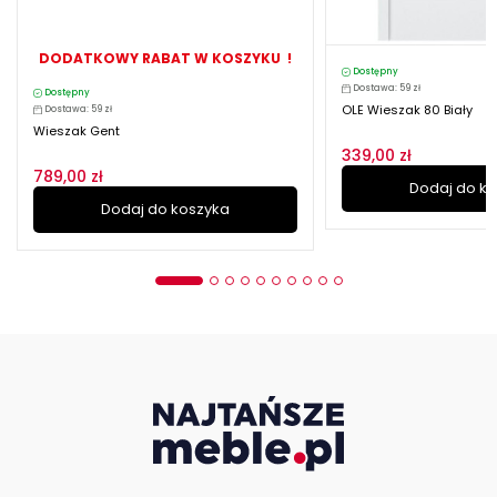
DODATKOWY RABAT W KOSZYKU !
Dostępny
Dostawa: 59 zł
Dostępny
OLE Wieszak 80 Biały
Dostawa: 59 zł
Wieszak Gent
339,00 zł
789,00 zł
Dodaj do k
Dodaj do koszyka