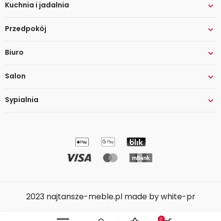
Kuchnia i jadalnia

Przedpokój

Biuro

Salon

Sypialnia

2023 najtansze-meble.pl made by white-pr
0