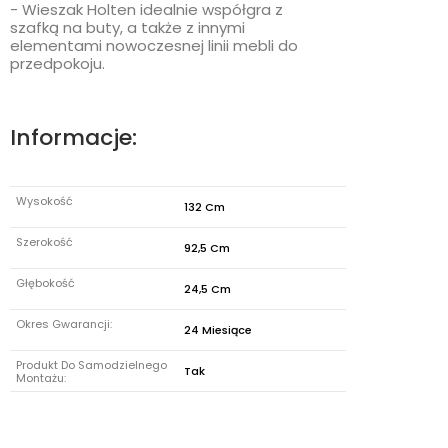
- Wieszak Holten idealnie współgra z
szafką na buty, a także z innymi
elementami nowoczesnej linii mebli do
przedpokoju.
Informacje:
Wysokość
132 Cm
Szerokość
92,5 Cm
Głębokość
24,5 Cm
Okres Gwarancji:
24 Miesiące
Produkt Do Samodzielnego
Tak
Montażu: