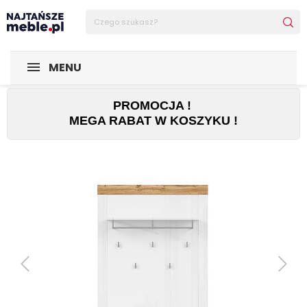
Sklep Najtańsze-meble
POMIESZCZENIA
Przedpokój
W
MENU
PROMOCJA !
MEGA RABAT W KOSZYKU !