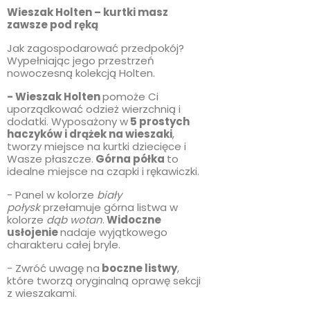
Wieszak Holten – kurtki masz
zawsze pod ręką
Jak zagospodarować przedpokój?
Wypełniając jego przestrzeń
nowoczesną kolekcją Holten.
- Wieszak Holten
pomoże Ci
uporządkować odzież wierzchnią i
dodatki. Wyposażony w
5 prostych
haczyków i drążek na wieszaki
,
tworzy miejsce na kurtki dziecięce i
Wasze płaszcze.
Górna półka
to
idealne miejsce na czapki i rękawiczki.
- Panel w kolorze
biały
połysk
przełamuje górna listwa w
kolorze
dąb wotan
.
Widoczne
usłojenie
nadaje wyjątkowego
charakteru całej bryle.
- Zwróć uwagę na
boczne listwy
,
które tworzą oryginalną oprawę sekcji
z wieszakami.