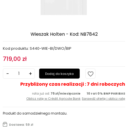
Wieszak Holten - Kod: NB7842
Kod produktu: S440-WIE-BI/DWO/BIP
719,00 zł
favorite_border
Dodaj do koszyka
Przybliżony czas realizacji : 7 dni roboczych
rata już od:
75 zł/miesięcznie
10 rat 0% BNP PARIBAS
Oblicz ratę w Crédit Agricole Bank
Sprawdź ofertę i oblicz ratę
Produkt do samodzielnego montażu.
Dostawa: 59 zł